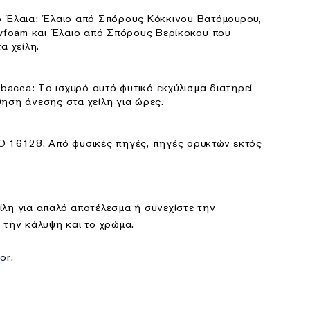
 Έλαια: Έλαιο από Σπόρους Κόκκινου Βατόμουρου,
foam και Έλαιο από Σπόρους Βερίκοκου που
α χείλη.
rbacea: Το ισχυρό αυτό φυτικό εκχύλισμα διατηρεί
ηση άνεσης στα χείλη για ώρες.
O 16128. Από φυσικές πηγές, πηγές ορυκτών εκτός
ίλη για απαλό αποτέλεσμα ή συνεχίστε την
 την κάλυψη και το χρώμα.
or.