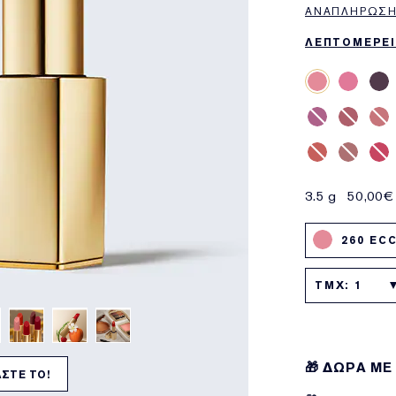
ΑΝΑΠΛΉΡΩΣΗ
ΛΕΠΤΟΜΕΡΕΙ
3.5 g
50,00€
260 EC
TMX: 1
🎁 ΔΩΡΑ ΜΕ
ΣΤΕ ΤΟ!