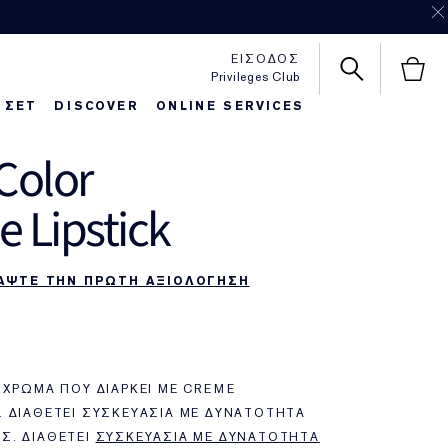
ΕΙΣΟΔΟΣ
Privileges Club
 ΣΕΤ
DISCOVER
ONLINE SERVICES
Color
httime Repair
autiful Belle
Foundaton Finder
Pure Color Love
 Lipstick
ΑΨΤΕ ΤΗΝ ΠΡΩΤΗ ΑΞΙΟΛΟΓΗΣΗ
 ΧΡΏΜΑ ΠΟΥ ΔΙΑΡΚΕΊ ΜΕ CREME
 ΔΙΑΘΈΤΕΙ ΣΥΣΚΕΥΑΣΊΑ ΜΕ ΔΥΝΑΤΌΤΗΤΑ
Σ. ΔΙΑΘΈΤΕΙ
ΣΥΣΚΕΥΑΣΊΑ ΜΕ ΔΥΝΑΤΌΤΗΤΑ