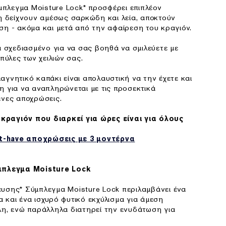
πλεγμα Moisture Lock* προσφέρει επιπλέον
λη δείχνουν αμέσως σαρκώδη και λεία, αποκτούν
ση - ακόμα και μετά από την αφαίρεση του κραγιόν.
κά σχεδιασμένο για να σας βοηθά να σμιλεύετε με
μπύλες των χειλιών σας.
αγνητικό καπάκι είναι απολαυστική να την έχετε και
η για να αναπληρώνεται με τις προσεκτικά
ένες αποχρώσεις.
κραγιόν που διαρκεί για ώρες είναι για όλους
t-have αποχρώσεις με 3 μοντέρνα
πλεγμα Moisture Lock
ευσης* Σύμπλεγμα Moisture Lock περιλαμβάνει ένα
 και ένα ισχυρό φυτικό εκχύλισμα για άμεση
λη, ενώ παράλληλα διατηρεί την ενυδάτωση για