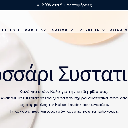
☀️-20% στα 2+
Λεπτομέρειες
ΙΠΟΙΗΣΗ
ΜΑΚΙΓΙΑΖ
ΑΡΩΜΑΤΑ
RE-NUTRIV
ΔΩΡΑ &
οϊόντα
οϊόντα
 νέα μας προϊόντα
Η σειρά Re-Nutriv
Best Sellers
Best Sellers
Karlie's Favorites
Regenerating Youth
Karlie's Favorites
Bronze Goddess
Best Sellers
Nig
Be
σσάρι Συστατ
Καλό για εσάς. Καλό για την επιδερμίδα σας.
Ανακαλύψτε περισσότερα για τα πανίσχυρα συστατικά πίσω από
τις φόρμουλες τις Estée Lauder που αγαπάτε.
Τι κάνουν, πως λειτουργούν και από που τα παίρνουμε.