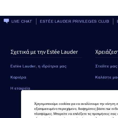
LIVE CHAT
ESTÉE LAUDER PRIVILEGES CLUB
Σχετικά με την Estée Lauder
Χρειάζεσ
Estée Lauder, η ιδρύτρια μας
Στείλτε μας
Καριέρα
Καλέστε μα
Η εταιρεία
Χρησιμοποιούμε cookies για να αναλύσουμε την κίνηση σ
εξατομικευμένο περιεχόμενο, διαφημίσεις βάσει των ενδ
πλατφόρμες. Μπορείτε να επιλέξετε τις προτιμήσεις σας