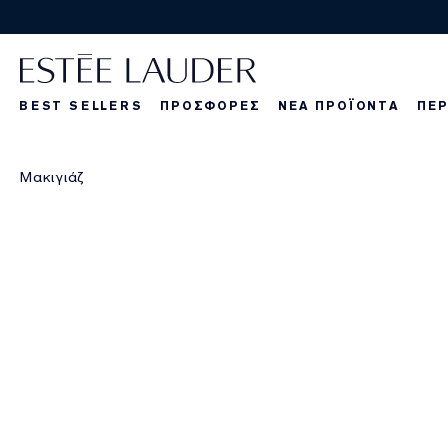
BEST SELLERS
ΠΡΟΣΦΟΡΕΣ
ΝΕΑ ΠΡΟΪΟΝΤΑ
ΠΕΡ
La Dangereuse
Τα νέα μας πρ
Τα νέα μας πρ
Τα
Μακιγιάζ