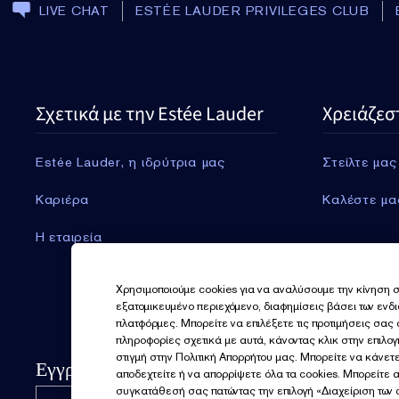
LIVE CHAT
ESTÉE LAUDER PRIVILEGES CLUB
Σχετικά με την Estée Lauder
Χρειάζεσ
Estée Lauder, η ιδρύτρια μας
Στείλτε μας
Καριέρα
Καλέστε μα
Η εταιρεία
Χρησιμοποιούμε cookies για να αναλύσουμε την κίνηση σ
εξατομικευμένο περιεχόμενο, διαφημίσεις βάσει των ενδ
πλατφόρμες. Μπορείτε να επιλέξετε τις προτιμήσεις σας
πληροφορίες σχετικά με αυτά, κάνοντας κλικ στην επιλο
στιγμή στην Πολιτική Απορρήτου μας. Μπορείτε να κάνετε
Εγγραφείτε για νέα
αποδεχτείτε ή να απορρίψετε όλα τα cookies. Μπορείτε 
συγκατάθεσή σας πατώντας την επιλογή «Διαχείριση των c