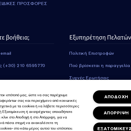
ΕΙΔΙΚΕΣ ΠΡΟΣΦΟΡΕΣ
τε βοήθεια;
Εξυπηρέτηση Πελατών
 email
Πολιτική Επιστροφών
ς (+30) 210 6595770
Πού βρίσκεται η παραγγελία
Συχνές Ερωτήσεις
Πληροφορίες Αποστολής
τον ιστότοπό μας, ώστε να σας παρέχουμε
ΑΠΟΔΟΧΗ
ιαφερόντων σας και περιεχόμενο από κοινωνικές
Περισσότερα
 σχετικά με τα cookies ή να λάβετε περισσότερες
γή Εξατομίκευση ή ανατρέχοντας οποιαδήποτε
ΑΠΟΡΡΙΨΗ
 κλικ στο Αποδοχή ή στο Απόρριψη, για να
ανά πάσα στιγμή να ανακαλέσετε τη
ookies» στο κάτω μέρος αυτού του ιστότοπου.
ΕΞΑΤΟΜΙΚΕΥ