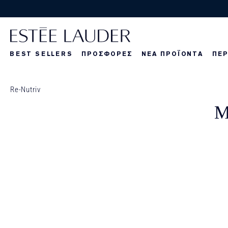
BEST SELLERS
ΠΡΟΣΦΟΡΕΣ
ΝΕΑ ΠΡΟΪΟΝΤΑ
ΠΕΡ
La Dangereuse
Τα νέα μας πρ
Τα νέα μας πρ
Τα
Re-Nutriv
Μ