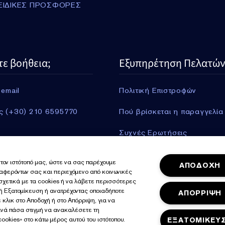
ΕΙΔΙΚΕΣ ΠΡΟΣΦΟΡΕΣ
τε βοήθεια;
Εξυπηρέτηση Πελατών
 email
Πολιτική Επιστροφών
ς (+30) 210 6595770
Πού βρίσκεται η παραγγελία
Συχνές Ερωτήσεις
Πληροφορίες Αποστολής
τον ιστότοπό μας, ώστε να σας παρέχουμε
ΑΠΟΔΟΧΗ
ιαφερόντων σας και περιεχόμενο από κοινωνικές
Περισσότερα
 σχετικά με τα cookies ή να λάβετε περισσότερες
γή Εξατομίκευση ή ανατρέχοντας οποιαδήποτε
ΑΠΟΡΡΙΨΗ
 κλικ στο Αποδοχή ή στο Απόρριψη, για να
ανά πάσα στιγμή να ανακαλέσετε τη
ookies» στο κάτω μέρος αυτού του ιστότοπου.
ΕΞΑΤΟΜΙΚΕΥ