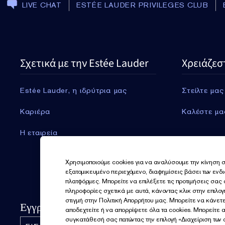
LIVE CHAT
ESTÉE LAUDER PRIVILEGES CLUB
Σχετικά με την Estée Lauder
Χρειάζεσ
Estée Lauder, η ιδρύτρια μας
Στείλτε μας
Καριέρα
Καλέστε μα
Η εταιρεία
Χρησιμοποιούμε cookies για να αναλύσουμε την κίνηση σ
εξατομικευμένο περιεχόμενο, διαφημίσεις βάσει των ενδ
πλατφόρμες. Μπορείτε να επιλέξετε τις προτιμήσεις σας
πληροφορίες σχετικά με αυτά, κάνοντας κλικ στην επιλο
στιγμή στην Πολιτική Απορρήτου μας. Μπορείτε να κάνετε
Εγγραφείτε για νέα
αποδεχτείτε ή να απορρίψετε όλα τα cookies. Μπορείτε 
συγκατάθεσή σας πατώντας την επιλογή «Διαχείριση των c