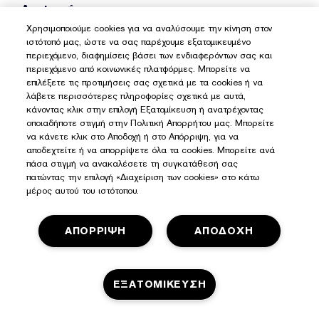
Διαφορών:
Χρησιμοποιούμε cookies για να αναλύσουμε την κίνηση στον
Συνήγορος του Καταναλωτή
ιστότοπό μας, ώστε να σας παρέχουμε εξατομικευμένο
Λ. Αλεξάνδρας 144, 11471 Αθήνα
περιεχόμενο, διαφημίσεις βάσει των ενδιαφερόντων σας και
περιεχόμενο από κοινωνικές πλατφόρμες. Μπορείτε να
Email:
grammateia@synigoroskatanaloti.gr
επιλέξετε τις προτιμήσεις σας σχετικά με τα cookies ή να
Ιστότοπος:
http://www.synigoroskatanaloti.gr
λάβετε περισσότερες πληροφορίες σχετικά με αυτά,
Τηλέφωνο: 0030 2106460862
κάνοντας κλικ στην επιλογή Εξατομίκευση ή ανατρέχοντας
οποιαδήποτε στιγμή στην Πολιτική Απορρήτου μας. Μπορείτε
15. Επικοινωνία
να κάνετε κλικ στο Αποδοχή ή στο Απόρριψη, για να
αποδεχτείτε ή να απορρίψετε όλα τα cookies. Μπορείτε ανά
15.1
Για οποιαδήποτε πληροφορία και υποστήριξη
πάσα στιγμή να ανακαλέσετε τη συγκατάθεσή σας
σχετικά με τα προϊόντα και τις μεθόδους αγορών
πατώντας την επιλογή «Διαχείριση των cookies» στο κάτω
μέρος αυτού του ιστότοπου.
μέσω της Ιστοσελίδας ο πελάτης μπορεί να
επικοινωνήσει μαζί μας μέσω e-mail στο
CustomerService@gr.esteelauder.com
. Για ταχύτερη
ΑΠΟΡΡΙΨΗ
ΑΠΟΔΟΧΗ
απάντηση, επισκεφθείτε τη σελίδα
Επικοινωνήστε
μαζί μας
.
ΕΞΑΤΟΜΙΚΕΥΣΗ
PRIVILEGES CLUB
ΠΡΟΣΦΟΡΕΣ