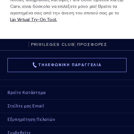
Care, είναι δύσκολο να επιλέξετε μόνο μία! Βρείτε τα
αγαπημένα σας από την άνεση του σπιτιού σας με το
Lip Virtual Try-On Tool.
PRIVILEGES CLUB
ΠΡΟΣΦΟΡΕΣ
ΤΗΛΕΦΩΝΙΚΗ ΠΑΡΑΓΓΕΛΙΑ
Βρείτε Κατάστημα
Στείλτε μας Email
Εξυπηρέτηση Πελατών
Συνδεθείτε