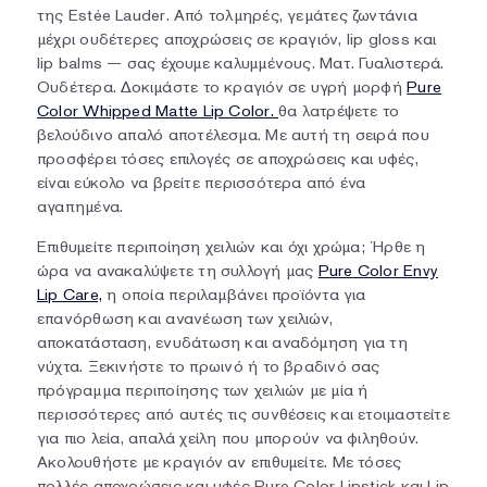
της Estée Lauder. Από τολμηρές, γεμάτες ζωντάνια
μέχρι ουδέτερες αποχρώσεις σε κραγιόν, lip gloss και
lip balms — σας έχουμε καλυμμένους. Ματ. Γυαλιστερά.
Ουδέτερα. Δοκιμάστε το κραγιόν σε υγρή μορφή
Pure
Color Whipped Matte Lip Color.
θα λατρέψετε το
βελούδινο απαλό αποτέλεσμα. Με αυτή τη σειρά που
προσφέρει τόσες επιλογές σε αποχρώσεις και υφές,
είναι εύκολο να βρείτε περισσότερα από ένα
αγαπημένα.
Επιθυμείτε περιποίηση χειλιών και όχι χρώμα; Ήρθε η
ώρα να ανακαλύψετε τη συλλογή μας
Pure Color Envy
Lip Care,
η οποία περιλαμβάνει προϊόντα για
επανόρθωση και ανανέωση των χειλιών,
αποκατάσταση, ενυδάτωση και αναδόμηση για τη
νύχτα. Ξεκινήστε το πρωινό ή το βραδινό σας
πρόγραμμα περιποίησης των χειλιών με μία ή
περισσότερες από αυτές τις συνθέσεις και ετοιμαστείτε
για πιο λεία, απαλά χείλη που μπορούν να φιληθούν.
Ακολουθήστε με κραγιόν αν επιθυμείτε. Με τόσες
πολλές αποχρώσεις και υφές Pure Color Lipstick και Lip