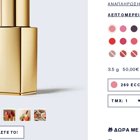
ΑΝΑΠΛΉΡΩΣΗ
ΛΕΠΤΟΜΕΡΕΙ
3.5 g
50,00€
260 EC
TMX: 1
🎁 ΔΩΡΑ ΜΕ
ΣΤΕ ΤΟ!