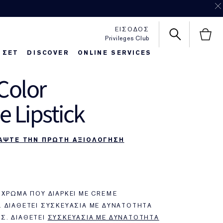
ΕΙΣΟΔΟΣ
Privileges Club
 ΣΕΤ
DISCOVER
ONLINE SERVICES
Color
httime Repair
autiful Belle
Foundaton Finder
Pure Color Love
 Lipstick
ΑΨΤΕ ΤΗΝ ΠΡΩΤΗ ΑΞΙΟΛΟΓΗΣΗ
 ΧΡΏΜΑ ΠΟΥ ΔΙΑΡΚΕΊ ΜΕ CREME
 ΔΙΑΘΈΤΕΙ ΣΥΣΚΕΥΑΣΊΑ ΜΕ ΔΥΝΑΤΌΤΗΤΑ
Σ. ΔΙΑΘΈΤΕΙ
ΣΥΣΚΕΥΑΣΊΑ ΜΕ ΔΥΝΑΤΌΤΗΤΑ