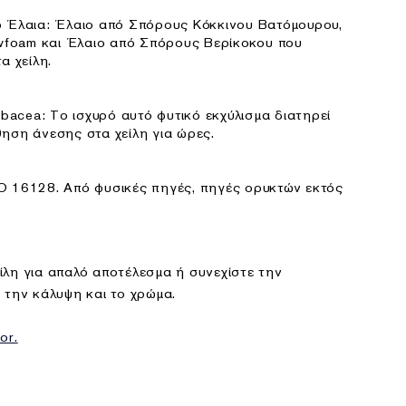
 Έλαια: Έλαιο από Σπόρους Κόκκινου Βατόμουρου,
foam και Έλαιο από Σπόρους Βερίκοκου που
α χείλη.
rbacea: Το ισχυρό αυτό φυτικό εκχύλισμα διατηρεί
ηση άνεσης στα χείλη για ώρες.
O 16128. Από φυσικές πηγές, πηγές ορυκτών εκτός
ίλη για απαλό αποτέλεσμα ή συνεχίστε την
 την κάλυψη και το χρώμα.
or.