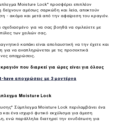
πλεγμα Moisture Lock* προσφέρει επιπλέον
λη δείχνουν αμέσως σαρκώδη και λεία, αποκτούν
ση - ακόμα και μετά από την αφαίρεση του κραγιόν.
κά σχεδιασμένο για να σας βοηθά να σμιλεύετε με
μπύλες των χειλιών σας.
αγνητικό καπάκι είναι απολαυστική να την έχετε και
η για να αναπληρώνεται με τις προσεκτικά
ένες αποχρώσεις.
κραγιόν που διαρκεί για ώρες είναι για όλους
t-have αποχρώσεις με 3 μοντέρνα
πλεγμα Moisture Lock
ευσης* Σύμπλεγμα Moisture Lock περιλαμβάνει ένα
 και ένα ισχυρό φυτικό εκχύλισμα για άμεση
λη, ενώ παράλληλα διατηρεί την ενυδάτωση για