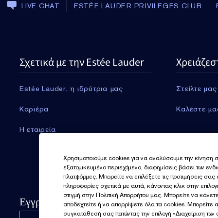
LIVE CHAT
ESTÉE LAUDER PRIVILEGES CLUB
Σχετικά με την Estée Lauder
Χρειάζεσ
Estée Lauder, η ιδρύτρια μας
Στείλτε μας
Καριέρα
Καλέστε μα
Η εταιρεία
Χρησιμοποιούμε cookies για να αναλύσουμε την κίνηση σ
εξατομικευμένο περιεχόμενο, διαφημίσεις βάσει των ενδ
πλατφόρμες. Μπορείτε να επιλέξετε τις προτιμήσεις σας
πληροφορίες σχετικά με αυτά, κάνοντας κλικ στην επιλο
στιγμή στην Πολιτική Απορρήτου μας. Μπορείτε να κάνετε
Εγγραφείτε για νέα
αποδεχτείτε ή να απορρίψετε όλα τα cookies. Μπορείτε 
συγκατάθεσή σας πατώντας την επιλογή «Διαχείριση των c