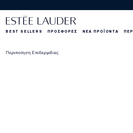
BEST SELLERS
ΠΡΟΣΦΟΡΕΣ
ΝΕΑ ΠΡΟΪΟΝΤΑ
ΠΕΡ
La Dangereuse
Τα νέα μας πρ
Τα νέα μας πρ
Τα
Περιποίηση Επιδερμίδας