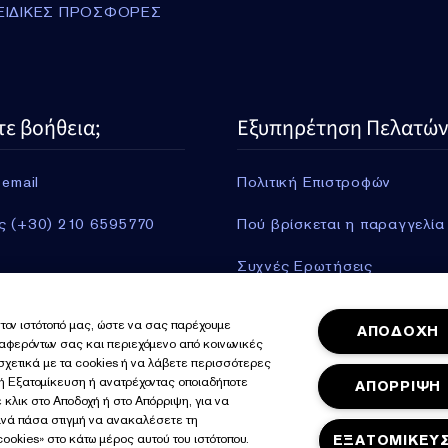
ΕΙΔΙΚΕΣ ΠΡΟΣΦΟΡΕΣ
τε βοήθεια;
Εξυπηρέτηση Πελατών
 email
Πολιτική Επιστροφών
ς (+30) 210 6595770
Πού βρίσκεται η παραγγελία
Συχνές Ερωτήσεις
Πληροφορίες Αποστολής
τον ιστότοπό μας, ώστε να σας παρέχουμε
ΑΠΟΔΟΧΗ
ιαφερόντων σας και περιεχόμενο από κοινωνικές
Περισσότερα
 σχετικά με τα cookies ή να λάβετε περισσότερες
γή Εξατομίκευση ή ανατρέχοντας οποιαδήποτε
ΑΠΟΡΡΙΨΗ
 κλικ στο Αποδοχή ή στο Απόρριψη, για να
ανά πάσα στιγμή να ανακαλέσετε τη
ookies» στο κάτω μέρος αυτού του ιστότοπου.
ΕΞΑΤΟΜΙΚΕΥ