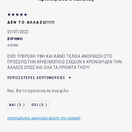
ΙΔΑΝΙΚΟ ΓΙΑ
Ανόρθωση, σύσφιξη
ΔΕΝ ΤΟ ΑΛΛΑΖΩ!!!!!!
Ενδυνάμωση επιδερμίδας
07/07/2022
Γραμμές και ρυτίδες
ΕΙΡΗΝΗ
Ξηρότητα, αφυδάτωση
ΑΘΗΝΑ
Λάμψη
ΕΧΕΙ ΥΠΕΡΟΧΗ ΥΦΗ ΚΑΙ ΚΑΝΕΙ ΤΕΛΕΙΑ ΑΝΟΡΘΩΣΗ ΣΤΟ
ΠΡΟΣΩΠΟ,ΤΗΝ ΧΡΗΣΙΜΟΠΟΙΩ ΣΧΕΔΟΝ 6 ΧΡΟΝΙΑ!!!ΔΕΝ ΤΗΝ
ΑΛΛΑΖΩ ΟΠΩΣ ΚΑΙ ΟΛΑ ΤΑ ΠΡΟΙΝΤΑ ΤΗΣ!!!!
ΠΕΡΙΣΣΌΤΕΡΕΣ ΛΕΠΤΟΜΈΡΕΙΕΣ
ΗΛΙΚΙΑ
45 - 54
Ναι, θα το πρότεινα σε ένα φίλο
ΤΥΠΟΣ ΔΕΡΜΑΤΟΣ
ΚΑΝΟΝΙΚΟ/ΜΕΙΚΤΟ
ΑΝΑΓΚΗ ΕΠΙΔΕΡΜΙΔΑΣ
ΣΥΣΦΙΞΗ / ΑΝΟΡΘΩΣΗ
5
0
ΧΡΗΣΙΜΟΠΟΙΩ ΠΡΟΪΟΝΤΑ
20+ ΧΡΟΝΙΑ
ESTÉE LAUDER ΓΙΑ
επισημάνετε αρνητικά αυτήν την κριτική