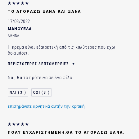
ΤΟ ΑΓΟΡΆΖΩ ΞΑΝΆ ΚΑΙ ΞΑΝΆ
17/03/2022
ΜΑΝΟΥΕΛΑ
ΑΘΗΝΑ
Η κρέμα είναι εξαιρετική από τις καλύτερες που έχω
δοκιμάσει.
ΠΕΡΙΣΣΌΤΕΡΕΣ ΛΕΠΤΟΜΈΡΕΙΕΣ
ΗΛΙΚΙΑ
55 - 64
Ναι, θα το πρότεινα σε ένα φίλο
ΤΥΠΟΣ ΔΕΡΜΑΤΟΣ
ΚΑΝΟΝΙΚΟ/ΜΕΙΚΤΟ
ΑΝΑΓΚΗ ΕΠΙΔΕΡΜΙΔΑΣ
ΑΝΤΙΓΗΡΑΝΣΗ
3
3
ΧΡΗΣΙΜΟΠΟΙΩ ΠΡΟΪΟΝΤΑ
10-20 ΧΡΟΝΙΑ
ESTÉE LAUDER ΓΙΑ
επισημάνετε αρνητικά αυτήν την κριτική
ΠΟΛΎ ΕΥΧΑΡΙΣΤΗΜΈΝΗ.ΘΑ ΤΟ ΑΓΟΡΆΣΩ ΞΑΝΆ.