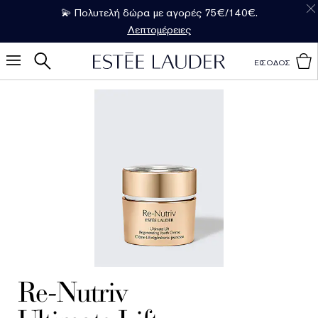
💫 Πολυτελή δώρα με αγορές 75€/140€.
Λεπτομέρειες
ΕΙΣΟΔΟΣ
Re-Nutriv