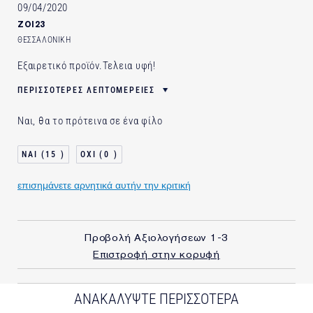
09/04/2020
ZOI23
ΘΕΣΣΑΛΟΝΙΚΗ
Εξαιρετικό προϊόν.Τελεια υφή!
ΠΕΡΙΣΣΌΤΕΡΕΣ ΛΕΠΤΟΜΈΡΕΙΕΣ
ΗΛΙΚΙΑ
45 - 54
Ναι, θα το πρότεινα σε ένα φίλο
ΤΥΠΟΣ ΔΕΡΜΑΤΟΣ
ΞΗΡΟ
ΑΝΑΓΚΗ ΕΠΙΔΕΡΜΙΔΑΣ
ΑΝΤΙΓΗΡΑΝΣΗ
15
0
ΧΡΗΣΙΜΟΠΟΙΩ ΠΡΟΪΟΝΤΑ
5-10 ΧΡΟΝΙΑ
ESTÉE LAUDER ΓΙΑ
επισημάνετε αρνητικά αυτήν την κριτική
Προβολή Αξιολογήσεων
1-3
Επιστροφή στην κορυφή
ΑΝΑΚΑΛΥΨΤΕ ΠΕΡΙΣΣΟΤΕΡΑ