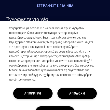
ΕΓΓΡΑΦΕΙΤΕ ΓΙΑ ΝΕΑ
Εγγραφείτε για νέα
Χρησιμοποιούμε cookies για να αναλύσουμε την κίνηση στον
ιστότοπό μας, ώστε να σας παρέχουμε εξατομικευμένο
περιεχόμενο, διαφημίσεις βάσει των ενδιαφερόντων σας και
περιεχόμενο από κοινωνικές πλατφόρμες. Μπορείτε να επιλέξετε
τις προτιμήσεις σας σχετικά με τα cookies ή να λάβετε
περισσότερες πληροφορίες σχετικά με αυτά, κάνοντας κλικ στην
επιλογή Εξατομίκευση ή ανατρέχοντας οποιαδήποτε στιγμή στην
Πολιτική Απορρήτου μας. Μπορείτε να κάνετε κλικ στο Αποδοχή ή
στο Απόρριψη, για να αποδεχτείτε ή να απορρίψετε όλα τα cookies.
Μπορείτε ανά πάσα στιγμή να ανακαλέσετε τη συγκατάθεσή σας
πατώντας την επιλογή «Διαχείριση των cookies» στο κάτω μέρος
αυτού του ιστότοπου.
ΑΠΟΡΡΙΨΗ
ΑΠΟΔΟΧΗ
Πολιτική Απορρήτου
Όροι και Προϋποθέσεις