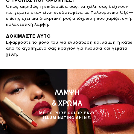
Ο ΤΡΟΠΟΣ ΠΟΥ ΦΡΟΝΤΙΖΕΙ
Όπως ακριβώς η επιδερμίδα σας, τα χείλη σας δείχνουν
πιο γεμάτα όταν είναι ενυδατωμένα με Υαλουρονικό Οξύ—
επίσης έχει μια διακριτική ροζ απόχρωση που χαρίζει υγιή,
κολακευτική λάμψη.
ΔΟΚΙΜΑΣΤΕ ΑΥΤΟ
Εφαρμόστε το μόνο του για ενυδάτωση και λάμψη ή κάτω
από το αγαπημένο σας κραγιόν για πλούσια και γεμάτα
χείλη.
ΛΑΜΨΗ
& ΧΡΩΜΑ
ΜΕ ΤΟ PURE COLOR ENVY
ILLUMINATING SHINE.