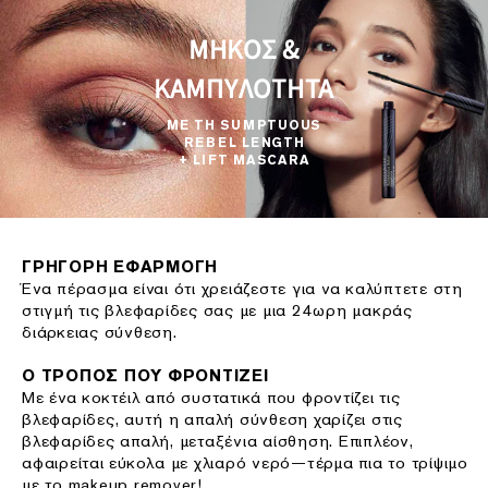
ΜΗΚΟΣ &
ΚΑΜΠΥΛΟΤΗΤΑ
ΜΕ ΤΗ SUMPTUOUS
REBEL LENGTH
+ LIFT MASCARA
ΓΡΗΓΟΡΗ ΕΦΑΡΜΟΓΗ
Ένα πέρασμα είναι ότι χρειάζεστε για να καλύπτετε στη
στιγμή τις βλεφαρίδες σας με μια 24ωρη μακράς
διάρκειας σύνθεση.
Ο ΤΡΟΠΟΣ ΠΟΥ ΦΡΟΝΤΙΖΕΙ
Mε ένα κοκτέιλ από συστατικά που φροντίζει τις
βλεφαρίδες, αυτή η απαλή σύνθεση χαρίζει στις
βλεφαρίδες απαλή, μεταξένια αίσθηση. Επιπλέον,
αφαιρείται εύκολα με χλιαρό νερό—τέρμα πια το τρίψιμο
με το makeup remover!