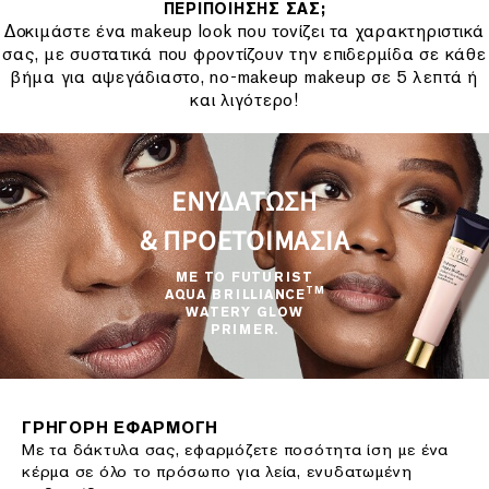
ΠΕΡΙΠΟΙΗΣΗΣ ΣΑΣ;
Δοκιμάστε ένα makeup look που τονίζει τα χαρακτηριστικά
σας, με συστατικά που φροντίζουν την επιδερμίδα σε κάθε
βήμα για αψεγάδιαστο, no-makeup makeup σε 5 λεπτά ή
και λιγότερο!
ΕΝΥΔΑΤΩΣΗ
& ΠΡΟΕΤΟΙΜΑΣΙΑ
ΜΕ ΤΟ FUTURIST
TM
AQUA BRILLIANCE
WATERY GLOW
PRIMER.
ΓΡΗΓΟΡΗ ΕΦΑΡΜΟΓΗ
Με τα δάκτυλα σας, εφαρμόζετε ποσότητα ίση με ένα
κέρμα σε όλο το πρόσωπο για λεία, ενυδατωμένη