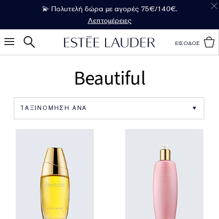
💫 Πολυτελή δώρα με αγορές 75€/140€.
Λεπτομέρειες
ΕΙΣΟΔΟΣ
Beautiful