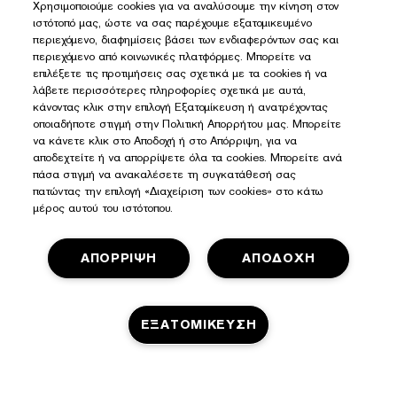
Χρησιμοποιούμε cookies για να αναλύσουμε την κίνηση στον
ιστότοπό μας, ώστε να σας παρέχουμε εξατομικευμένο
περιεχόμενο, διαφημίσεις βάσει των ενδιαφερόντων σας και
περιεχόμενο από κοινωνικές πλατφόρμες. Μπορείτε να
επιλέξετε τις προτιμήσεις σας σχετικά με τα cookies ή να
λάβετε περισσότερες πληροφορίες σχετικά με αυτά,
κάνοντας κλικ στην επιλογή Εξατομίκευση ή ανατρέχοντας
οποιαδήποτε στιγμή στην Πολιτική Απορρήτου μας. Μπορείτε
να κάνετε κλικ στο Αποδοχή ή στο Απόρριψη, για να
αποδεχτείτε ή να απορρίψετε όλα τα cookies. Μπορείτε ανά
πάσα στιγμή να ανακαλέσετε τη συγκατάθεσή σας
πατώντας την επιλογή «Διαχείριση των cookies» στο κάτω
μέρος αυτού του ιστότοπου.
ΑΠΟΡΡΙΨΗ
ΑΠΟΔΟΧΗ
Πολιτική Απορρήτου
Όροι και Προϋποθέσεις
ΕΞΑΤΟΜΙΚΕΥΣΗ
Όροι Πώλησης
Διαχειριστείτε τα Cookies του Ιστοτόπου
Όροι και Προϋποθέσεις του Privileges Club
© Estée Lauder Inc