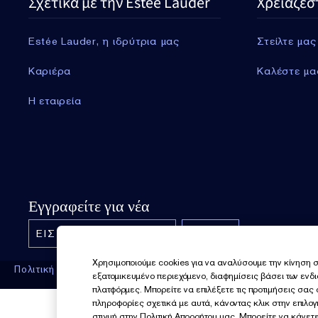
Σχετικά με την Estée Lauder
Χρειάζεσ
Estée Lauder, η ιδρύτρια μας
Στείλτε μας
Καριέρα
Καλέστε μα
Η εταιρεία
Εγγραφείτε για νέα
Χρησιμοποιούμε cookies για να αναλύσουμε την κίνηση σ
Πολιτική Απορρήτου
Όροι και Προϋποθέσεις
Όροι Πώ
εξατομικευμένο περιεχόμενο, διαφημίσεις βάσει των ενδ
πλατφόρμες. Μπορείτε να επιλέξετε τις προτιμήσεις σας
πληροφορίες σχετικά με αυτά, κάνοντας κλικ στην επιλο
στιγμή στην Πολιτική Απορρήτου μας. Μπορείτε να κάνετε