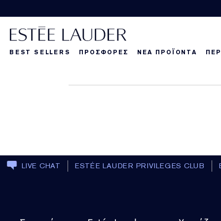
BEST SELLERS
ΠΡΟΣΦΟΡΕΣ
ΝΕΑ ΠΡΟΪΟΝΤΑ
ΠΕΡ
La Dangereuse
Τα νέα μας πρ
Τα νέα μας πρ
Τα
LIVE CHAT
ESTÉE LAUDER PRIVILEGES CLUB