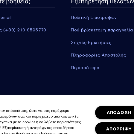
τε βοήθεια;
Εξυπηρέτηση Πελατών
 email
Πολιτική Επιστροφών
ς (+30) 210 6595770
Πού βρίσκεται η παραγγελία
Συχνές Ερωτήσεις
Πληροφορίες Αποστολής
Περισσότερα
τον ιστότοπό μας, ώστε να σας παρέχουμε
ΑΠΟΔΟΧΗ
λησης
Διαχειριστείτε τα Cookies του Ιστοτόπου
Όροι και
ιαφερόντων σας και περιεχόμενο από κοινωνικές
 σχετικά με τα cookies ή να λάβετε περισσότερες
γή Εξατομίκευση ή ανατρέχοντας οποιαδήποτε
ΑΠΟΡΡΙΨΗ
 κλικ στο Αποδοχή ή στο Απόρριψη, για να