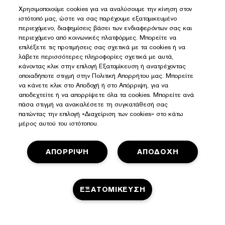
Εγγραφείτε για νέα
Χρησιμοποιούμε cookies για να αναλύσουμε την κίνηση στον
ιστότοπό μας, ώστε να σας παρέχουμε εξατομικευμένο
περιεχόμενο, διαφημίσεις βάσει των ενδιαφερόντων σας και
περιεχόμενο από κοινωνικές πλατφόρμες. Μπορείτε να
επιλέξετε τις προτιμήσεις σας σχετικά με τα cookies ή να
λάβετε περισσότερες πληροφορίες σχετικά με αυτά,
κάνοντας κλικ στην επιλογή Εξατομίκευση ή ανατρέχοντας
οποιαδήποτε στιγμή στην Πολιτική Απορρήτου μας. Μπορείτε
να κάνετε κλικ στο Αποδοχή ή στο Απόρριψη, για να
αποδεχτείτε ή να απορρίψετε όλα τα cookies. Μπορείτε ανά
πάσα στιγμή να ανακαλέσετε τη συγκατάθεσή σας
πατώντας την επιλογή «Διαχείριση των cookies» στο κάτω
μέρος αυτού του ιστότοπου.
ΑΠΟΡΡΙΨΗ
ΑΠΟΔΟΧΗ
Πολιτική Απορρήτου
Όροι και Προϋποθέσεις
ΕΞΑΤΟΜΙΚΕΥΣΗ
Όροι Πώλησης
Διαχειριστείτε τα Cookies του Ιστοτόπου
Όροι και Προϋποθέσεις του Privileges Club
© Estée Lauder Inc