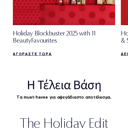
Holiday Blockbuster 2025 with 11
Ho
BeautyFavourites
& 
ΑΓΟΡΑΣΤΕ ΤΩΡΑ
ΔΕ
H Τέλεια Βάση
Τα must-haves για αψεγάδιαστο αποτέλεσμα.
The Holiday Edit