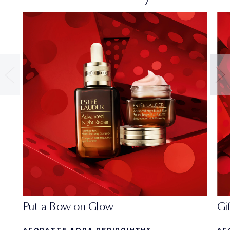
Gi
Put a Bow on Glow