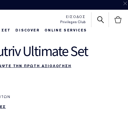
ΕΙΣΟΔΟΣ
Privileges Club
 ΣΕΤ
DISCOVER
ONLINE SERVICES
triv Ultimate Set
httime Repair
autiful Belle
Foundaton Finder
Pure Color Love
ΑΨΤΕ ΤΗΝ ΠΡΩΤΗ ΑΞΙΟΛΟΓΗΣΗ
ΝΤΩΝ
ΕΣ