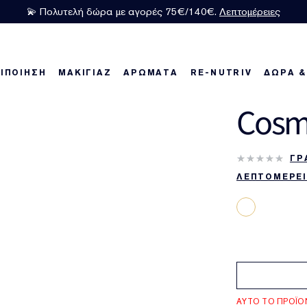
💫 Πολυτελή δώρα με αγορές 75€/140€.
Λεπτομέρειες
ΙΠΟΙΗΣΗ
ΜΑΚΙΓΙΑΖ
ΑΡΩΜΑΤΑ
RE-NUTRIV
ΔΩΡΑ &
Cosm
οϊόντα
οϊόντα
 νέα μας προϊόντα
Η σειρά Re-Nutriv
Best Sellers
Best Sellers
Karlie's Favorites
Regenerating Youth
Karlie's Favorites
Bronze Goddess
Best Sellers
Nig
Be
ΓΡ
ΛΕΠΤΟΜΕΡΕΙ
ΑΥΤΟ ΤΟ ΠΡΟΪ