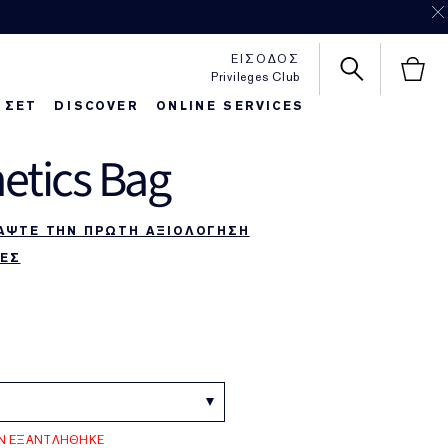
ΕΙΣΟΔΟΣ
Privileges Club
 ΣΕΤ
DISCOVER
ONLINE SERVICES
etics Bag
httime Repair
autiful Belle
Foundaton Finder
Pure Color Love
ΑΨΤΕ ΤΗΝ ΠΡΩΤΗ ΑΞΙΟΛΟΓΗΣΗ
ΕΣ
ΟΝ ΕΞΑΝΤΛΗΘΗΚΕ