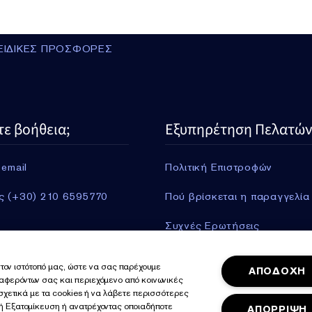
ΕΙΔΙΚΕΣ ΠΡΟΣΦΟΡΕΣ
τε βοήθεια;
Εξυπηρέτηση Πελατών
 email
Πολιτική Επιστροφών
ς (+30) 210 6595770
Πού βρίσκεται η παραγγελία
Συχνές Ερωτήσεις
Πληροφορίες Αποστολής
τον ιστότοπό μας, ώστε να σας παρέχουμε
ΑΠΟΔΟΧΗ
ιαφερόντων σας και περιεχόμενο από κοινωνικές
Περισσότερα
 σχετικά με τα cookies ή να λάβετε περισσότερες
γή Εξατομίκευση ή ανατρέχοντας οποιαδήποτε
ΑΠΟΡΡΙΨΗ