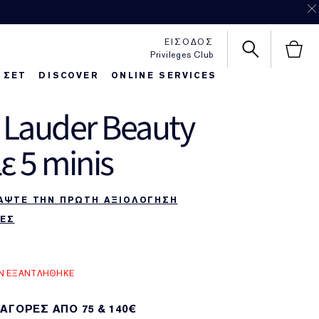
ΕΙΣΟΔΟΣ
Privileges Club
 ΣΕΤ
DISCOVER
ONLINE SERVICES
 Lauder Beauty
httime Repair
autiful Belle
Foundaton Finder
Pure Color Love
ε 5 minis
ΑΨΤΕ ΤΗΝ ΠΡΩΤΗ ΑΞΙΟΛΟΓΗΣΗ
ΕΣ
ΟΝ ΕΞΑΝΤΛΗΘΗΚΕ
 ΑΓΟΡΕΣ ΑΠΌ 75 & 140€