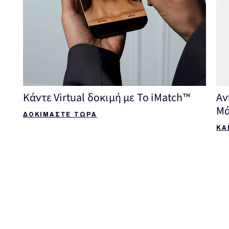
Κάντε Virtual δοκιμή με Το iMatch™
Αν
Μ
ΔΟΚΙΜΑΣΤΕ ΤΩΡΑ
ΚΑ