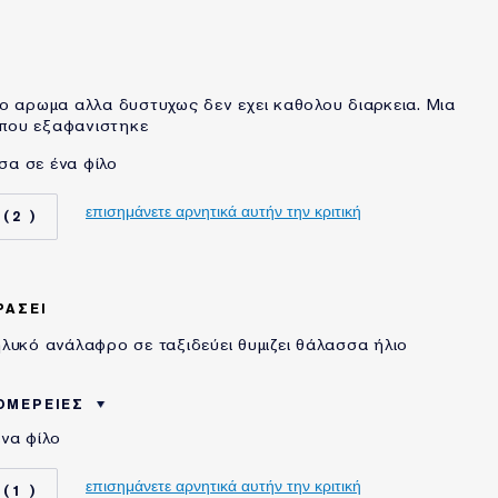
Είμαι μέλος του Estee Lauder
Privileges Club
ο αρωμα αλλα δυστυχως δεν εχει καθολου διαρκεια. Μια
 που εξαφανιστηκε
σα σε ένα φίλο
επισημάνετε αρνητικά αυτήν την κριτική
2
ΡΑΣΕΙ
υκό ανάλαφρο σε ταξιδεύει θυμιζει θάλασσα ήλιο
ΟΜΈΡΕΙΕΣ
ένα φίλο
ΔΕΙΚΝΥΟΥΝ ΤΟ
Αξέχαστες Εμφάνισεις
25 - 34
επισημάνετε αρνητικά αυτήν την κριτική
1