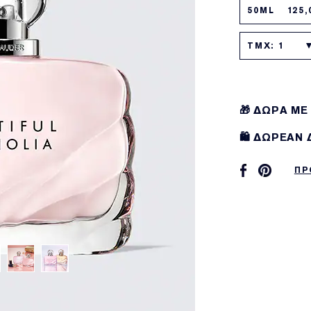
50ML 125,
TMX: 1
🎁 ΔΩΡΑ ΜΕ
🛍️ ΔΩΡΕΑΝ
ΠΡ