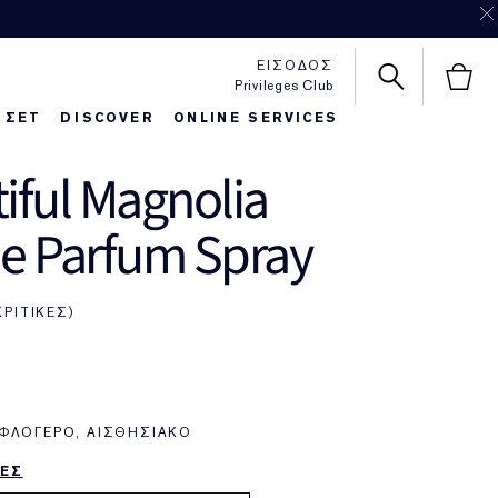
ΕΙΣΟΔΟΣ
Privileges Club
 ΣΕΤ
DISCOVER
ONLINE SERVICES
iful Magnolia
httime Repair
autiful Belle
Foundaton Finder
Pure Color Love
e Parfum Spray
ΚΡΙΤΙΚΈΣ
ΦΛΟΓΕΡΌ, ΑΙΣΘΗΣΙΑΚΌ
ΕΣ