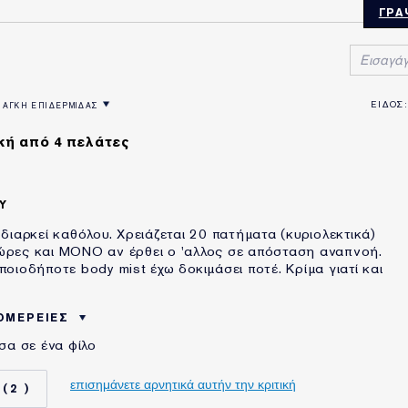
ΓΡΆ
ΝΑΓΚΗ ΕΠΙΔΕΡΜΙΔΑΣ
ΙΚΙΑ
Ν ΚΑΤΆ ΤΥΠΟΣ ΔΕΡΜΑΤΟΣ
ΛΤΡΆΡΙΣΜΑ ΚΡΙΤΙΚΏΝ ΚΑΤΆ ΑΝΑΓΚΗ ΕΠΙΔΕΡΜΙΔΑΣ
κή από 4 πελάτες
Υ
διαρκεί καθόλου. Χρειάζεται 20 πατήματα (κυριολεκτικά)
ες ώρες και ΜΟΝΟ αν έρθει ο 'αλλος σε απόσταση αναπνοή.
οιοδήποτε body mist έχω δοκιμάσει ποτέ. Κρίμα γιατί και
ΟΜΈΡΕΙΕΣ
σα σε ένα φίλο
35 - 44
ΤΑ ESTÉE LAUDER
5-10 ΧΡΟΝΙΑ
επισημάνετε αρνητικά αυτήν την κριτική
2