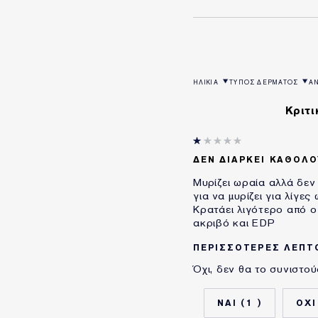
ΗΛΙΚΙΑ
ΤΥΠΟΣ ΔΕΡΜΑΤΟΣ
Α
ΦΙΛΤΡΆΡΙΣΜΑ ΚΡΙΤΙΚΏΝ ΚΑΤΆ ΗΛ
ΦΙΛΤΡΆΡΙΣΜΑ ΚΡΙΤΙΚΏ
ΦΙ
Κριτι
ΔΕΝ ΔΙΑΡΚΕΙ ΚΑΘΟΛΟ
Μυρίζει ωραία αλλά δεν 
για να μυρίζει για λίγ
Κρατάει λιγότερο από οπ
ακριβό και EDP
ΠΕΡΙΣΣΌΤΕΡΕΣ ΛΕΠΤ
Όχι, δεν θα το συνιστού
ΗΛΙΚΙΑ
ΧΡΗΣΙΜΟΠΟΙΩ ΠΡΟΪΟΝ
ΓΙΑ
1