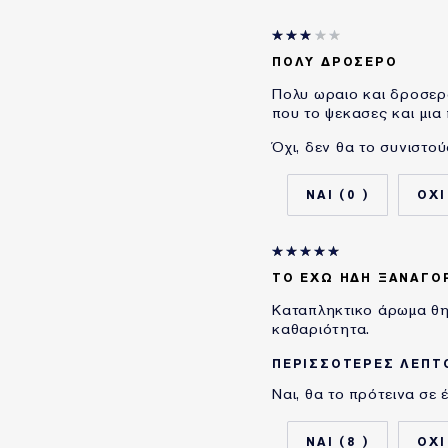
E-List Member
ΠΟΛΥ ΔΡΟΣΕΡΟ
Πολυ ωραιο και δροσερ
που το ψεκασες και μια
Όχι, δεν θα το συνιστού
0
ΤΟ ΈΧΩ ΉΔΗ ΞΑΝΑΓΟ
Καταπληκτικο άρωμα θηλ
καθαριότητα.
ΠΕΡΙΣΣΌΤΕΡΕΣ ΛΕΠΤ
Ναι, θα το πρότεινα σε 
OI ΑΞΙΟΛΟΓΗΣΕΙΣ ΑΝΑ
ΠΡΟΪΟΝ ΙΔΑΝΙΚΟ ΓΙΑ
ΗΛΙΚΙΑ
8