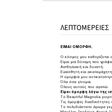
ΛΕΠΤΟΜΕΡΕΙΕΣ
ΕΙΜΑΙ ΟΜΟΡΦΗ.
Ο κόσμος μου καθορίζεται α
Είμαι μια δύναμη που γράφε
Αισθησιακή και δυνατή.
Ευαίσθητη και ακαταμάχητη
Η ομορφιά μου αντικατοπτρίζ
Όλα όσα γίνομαι.
Όλους αυτούς που αγαπώ.
Είμαι όμορφη λόγω της ισ
Το Beautiful Magnolia γιορτ
Τις όμορφες δυαδικότητες 
Το πολυδιάστατο άρωμα γεμί
Μανόλια, Γαρδένια, θερμά Ξ