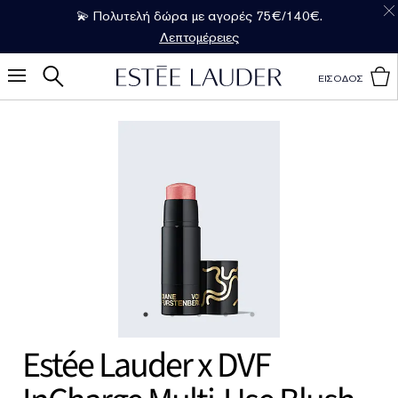
💫 Πολυτελή δώρα με αγορές 75€/140€.
Λεπτομέρειες
ΕΙΣΟΔΟΣ
Estée Lauder x DVF