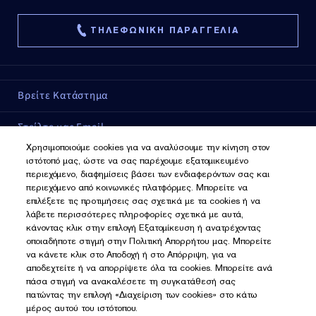
Εφαρμόστε στα ζυγωματικά ένα ανάλαφρο λαμπερό
χρώμα. Κάντε blend με ένα πινέλο ή με τα
ΤΗΛΕΦΩΝΙΚΗ ΠΑΡΑΓΓΕΛΙΑ
ακροδάχτυλα σας.
ΣΤΟΙΧΕΙΑ ΣΥΝΘΕΣΗΣ
Βρείτε Κατάστημα
Δε προκαλεί στίγματα, δε φράσσει τους πόρους.
Στείλτε μας Email
ΚΑΛΥΨΗ
Χρησιμοποιούμε cookies για να αναλύσουμε την κίνηση στον
Αποτέλεσμα που 'χτίζεται'.
Εξυπηρέτηση Πελατών
ιστότοπό μας, ώστε να σας παρέχουμε εξατομικευμένο
περιεχόμενο, διαφημίσεις βάσει των ενδιαφερόντων σας και
περιεχόμενο από κοινωνικές πλατφόρμες. Μπορείτε να
Συνδεθείτε
επιλέξετε τις προτιμήσεις σας σχετικά με τα cookies ή να
λάβετε περισσότερες πληροφορίες σχετικά με αυτά,
κάνοντας κλικ στην επιλογή Εξατομίκευση ή ανατρέχοντας
ΕΓΓΡΑΦΕΙΤΕ ΓΙΑ ΝΕΑ
οποιαδήποτε στιγμή στην Πολιτική Απορρήτου μας. Μπορείτε
να κάνετε κλικ στο Αποδοχή ή στο Απόρριψη, για να
Εγγραφείτε για νέα
αποδεχτείτε ή να απορρίψετε όλα τα cookies. Μπορείτε ανά
πάσα στιγμή να ανακαλέσετε τη συγκατάθεσή σας
πατώντας την επιλογή «Διαχείριση των cookies» στο κάτω
μέρος αυτού του ιστότοπου.