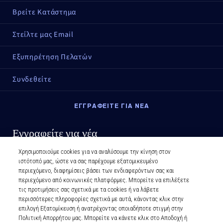
Βρείτε Κατάστημα
Στείλτε μας Email
Εξυπηρέτηση Πελατών
Συνδεθείτε
ΕΓΓΡΑΦΕΙΤΕ ΓΙΑ ΝΕΑ
Εγγραφείτε για νέα
Χρησιμοποιούμε cookies για να αναλύσουμε την κίνηση στον
ιστότοπό μας, ώστε να σας παρέχουμε εξατομικευμένο
περιεχόμενο, διαφημίσεις βάσει των ενδιαφερόντων σας και
περιεχόμενο από κοινωνικές πλατφόρμες. Μπορείτε να επιλέξετε
τις προτιμήσεις σας σχετικά με τα cookies ή να λάβετε
περισσότερες πληροφορίες σχετικά με αυτά, κάνοντας κλικ στην
επιλογή Εξατομίκευση ή ανατρέχοντας οποιαδήποτε στιγμή στην
Πολιτική Απορρήτου μας. Μπορείτε να κάνετε κλικ στο Αποδοχή ή