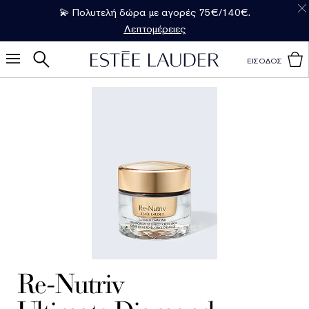
💫 Πολυτελή δώρα με αγορές 75€/140€.
Λεπτομέρειες
ΕΙΣΟΔΟΣ
Re-Nutriv