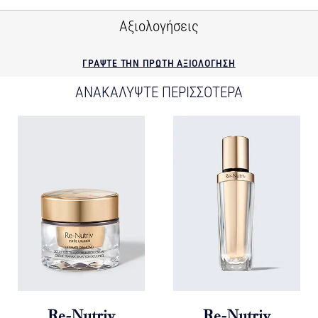
ΙΔΑΝΙΚΟ ΓΙΑ
Αξιολογήσεις
Πολλαπλά σημάδια γήρανσης
Ανόρθωση, περίγραμμα
ΓΡΑΨΤΕ ΤΗΝ ΠΡΩΤΗ ΑΞΙΟΛΟΓΗΣΗ
Έλλειψη λάμψης
ΑΝΑΚΑΛΥΨΤΕ ΠΕΡΙΣΣΟΤΕΡΑ
Έλλειψη σφριγηλότητας, ζωντάνιας
Ξηρότητα, αφυδάτωση
ΣΤΟΙΧΕΙΑ ΣΥΝΘΕΣΗΣ
Δερματολογικά ελεγμένο
Οφθαλμολογικά ελεγμένο
Δε δημιουργεί μαύρα στίγματα, δε φράζει τους πόρους
Re-Nutriv
Re-Nutriv