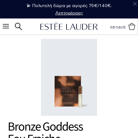
💫 Πολυτελή δώρα με αγορές 75€/140€.
Λεπτομέρειες
ΕΙΣΟΔΟΣ
Bronze Goddess