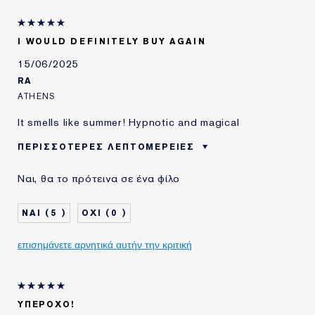
Άνθη Πορτοκαλιάς
Λεβάντα
I WOULD DEFINITELY BUY AGAIN
15/06/2025
RA
ATHENS
It smells like summer! Hypnotic and magical
ΠΕΡΙΣΣΌΤΕΡΕΣ ΛΕΠΤΟΜΈΡΕΙΕΣ
OI ΑΞΙΟΛΟΓΗΣΕΙΣ
Summer
Ναι, θα το πρότεινα σε ένα φίλο
ΑΝΑΔΕΙΚΝΥΟΥΝ ΤΟ
ΠΡΟΪΟΝ ΙΔΑΝΙΚΟ ΓΙΑ
5
0
επισημάνετε αρνητικά αυτήν την κριτική
ΥΠΈΡΟΧΟ!