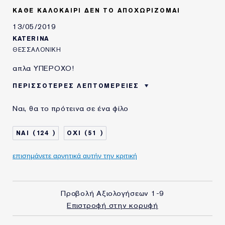
ΚΑΘΕ ΚΑΛΟΚΑΙΡΙ ΔΕΝ ΤΟ ΑΠΟΧΩΡΙΖΟΜΑΙ
13/05/2019
KATERINA
ΘΕΣΣΑΛΟΝΙΚΗ
απλα ΥΠΕΡΟΧΟ!
ΠΕΡΙΣΣΌΤΕΡΕΣ ΛΕΠΤΟΜΈΡΕΙΕΣ
OI ΑΞΙΟΛΟΓΗΣΕΙΣ
Καλοκαρι
Ναι, θα το πρότεινα σε ένα φίλο
ΑΝΑΔΕΙΚΝΥΟΥΝ ΤΟ
ΠΡΟΪΟΝ ΙΔΑΝΙΚΟ ΓΙΑ
ΗΛΙΚΙΑ
45 - 54
124
51
ΤΥΠΟΣ ΔΕΡΜΑΤΟΣ
ΚΑΝΟΝΙΚΟ/ΜΕΙΚΤΟ
ΑΝΑΓΚΗ ΕΠΙΔΕΡΜΙΔΑΣ
επισημάνετε αρνητικά αυτήν την κριτική
ΣΥΣΦΙΞΗ / ΑΝΟΡΘΩΣΗ
ΧΡΗΣΙΜΟΠΟΙΩ
10-20 ΧΡΟΝΙΑ
ΠΡΟΪΟΝΤΑ ESTÉE
LAUDER ΓΙΑ
Προβολή Αξιολογήσεων
1-9
Επιστροφή στην κορυφή