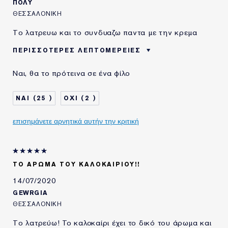
ΠΟΛΥ
ΘΕΣΣΑΛΟΝΙΚΗ
Το λατρευω και το συνδυαζω παντα με την κρεμα
ΠΕΡΙΣΣΌΤΕΡΕΣ ΛΕΠΤΟΜΈΡΕΙΕΣ
ΗΛΙΚΙΑ
45 - 54
Ναι, θα το πρότεινα σε ένα φίλο
ΤΥΠΟΣ ΔΕΡΜΑΤΟΣ
ΚΑΝΟΝΙΚΟ/ΜΕΙΚΤΟ
ΑΝΑΓΚΗ ΕΠΙΔΕΡΜΙΔΑΣ
ΣΥΣΦΙΞΗ / ΑΝΟΡΘΩΣΗ
25
2
ΧΡΗΣΙΜΟΠΟΙΩ
5-10 ΧΡΟΝΙΑ
ΠΡΟΪΟΝΤΑ ESTÉE
επισημάνετε αρνητικά αυτήν την κριτική
LAUDER ΓΙΑ
ΤΟ ΑΡΩΜΑ ΤΟΥ ΚΑΛΟΚΑΙΡΙΟΥ!!
14/07/2020
GEWRGIA
ΘΕΣΣΑΛΟΝΙΚΗ
Το λατρεύω! To καλοκαίρι έχει το δικό του άρωμα και