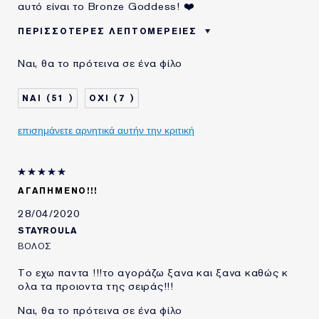
αυτό είναι το Bronze Goddess! ❤️
ΠΕΡΙΣΣΌΤΕΡΕΣ ΛΕΠΤΟΜΈΡΕΙΕΣ
ΧΡΗΣΙΜΟΠΟΙΩ
1-2 ΧΡΟΝΙΑ
Ναι, θα το πρότεινα σε ένα φίλο
ΠΡΟΪΟΝΤΑ ESTÉE
LAUDER ΓΙΑ
51
7
επισημάνετε αρνητικά αυτήν την κριτική
ΑΓΑΠΗΜΈΝΟ!!!
28/04/2020
STAYROULA
ΒΟΛΟΣ
Το εχω παντα !!!το αγοράζω ξανα και ξανα καθώς κ
ολα τα προιοντα της σειράς!!!
Ναι, θα το πρότεινα σε ένα φίλο