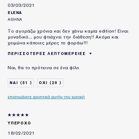
03/03/2021
ELENA
ΑΘΉΝΑ
Το αγοράζω χρόνια και δεν χάνω καμία edition! Είναι
μοναδικό... μου φτιάχνει την διάθεση!! Ακόμα και
χειμώνα κάποιες μέρες το φοράω!!!
ΠΕΡΙΣΣΌΤΕΡΕΣ ΛΕΠΤΟΜΈΡΕΙΕΣ
ΗΛΙΚΙΑ
35 - 44
Ναι, θα το πρότεινα σε ένα φίλο
ΤΥΠΟΣ ΔΕΡΜΑΤΟΣ
ΚΑΝΟΝΙΚΟ/ΜΕΙΚΤΟ
ΧΡΗΣΙΜΟΠΟΙΩ
20+ ΧΡΟΝΙΑ
51
29
ΠΡΟΪΟΝΤΑ ESTÉE
LAUDER ΓΙΑ
επισημάνετε αρνητικά αυτήν την κριτική
ΥΠΕΡΟΧΟ
18/02/2021