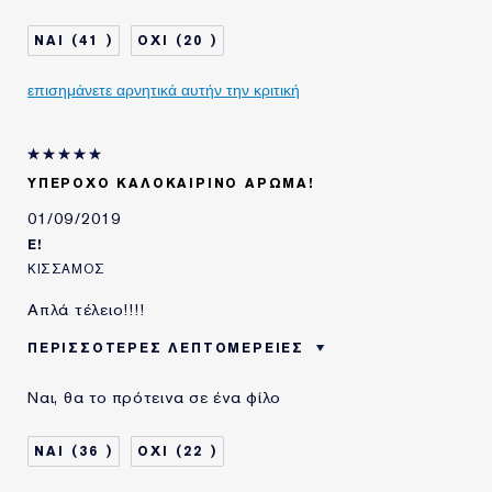
41
20
επισημάνετε αρνητικά αυτήν την κριτική
ΥΠΈΡΟΧΟ ΚΑΛΟΚΑΙΡΙΝΌ ΆΡΩΜΑ!
01/09/2019
E!
ΚΊΣΣΑΜΟΣ
Απλά τέλειο!!!!
ΠΕΡΙΣΣΌΤΕΡΕΣ ΛΕΠΤΟΜΈΡΕΙΕΣ
ΗΛΙΚΙΑ
25 - 34
Ναι, θα το πρότεινα σε ένα φίλο
ΤΥΠΟΣ ΔΕΡΜΑΤΟΣ
ΚΑΝΟΝΙΚΟ/ΜΕΙΚΤΟ
ΑΝΑΓΚΗ ΕΠΙΔΕΡΜΙΔΑΣ
ΑΝΤΙΓΗΡΑΝΣΗ
36
22
ΧΡΗΣΙΜΟΠΟΙΩ
2-5 ΧΡΟΝΙΑ
ΠΡΟΪΟΝΤΑ ESTÉE