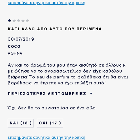
επισημάνετε αρνητικά αυτήν την κριτική
LAUDER ΓΙΑ
ΚΆΤΙ ΆΛΛΟ ΑΠΌ ΑΥΤΌ ΠΟΥ ΠΕΡΊΜΕΝΑ
30/07/2019
COCO
ΑΘΉΝΑ
Αν και το άρωμά του μού ήταν αισθητό σε άλλους κ
με ώθησε να το αγοράσω,τελικά δεν είχε καθόλου
διάρκεια!Το eau de parfum το φοβήθηκα ότι θα είναι
βαρύ!ισως να έπρεπε να έχω επιλέξει αυτό!
ΠΕΡΙΣΣΌΤΕΡΕΣ ΛΕΠΤΟΜΈΡΕΙΕΣ
ΗΛΙΚΙΑ
35 - 44
Όχι, δεν θα το συνιστούσα σε ένα φίλο
ΤΥΠΟΣ ΔΕΡΜΑΤΟΣ
ΚΑΝΟΝΙΚΟ/ΜΕΙΚΤΟ
ΑΝΑΓΚΗ ΕΠΙΔΕΡΜΙΔΑΣ
ΠΡΟΛΗΨΗ
18
17
ΧΡΗΣΙΜΟΠΟΙΩ
2-5 ΧΡΟΝΙΑ
ΠΡΟΪΟΝΤΑ ESTÉE
επισημάνετε αρνητικά αυτήν την κριτική
LAUDER ΓΙΑ