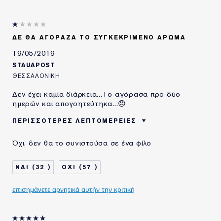
ΔΕ ΘΑ ΑΓΟΡΑΖΑ ΤΟ ΣΥΓΚΕΚΡΙΜΈΝΟ ΆΡΩΜΑ
19/05/2019
STAUAPOST
ΘΕΣΣΑΛΟΝΊΚΗ
Δεν έχει καμία διάρκεια...Το αγόρασα προ δύο
ημερών και απογοητεύτηκα...😠
ΠΕΡΙΣΣΌΤΕΡΕΣ ΛΕΠΤΟΜΈΡΕΙΕΣ
ΗΛΙΚΙΑ
35 - 44
Όχι, δεν θα το συνιστούσα σε ένα φίλο
ΤΥΠΟΣ ΔΕΡΜΑΤΟΣ
ΚΑΝΟΝΙΚΟ/ΜΕΙΚΤΟ
ΑΝΑΓΚΗ ΕΠΙΔΕΡΜΙΔΑΣ
AΛΛΟ
32
57
ΧΡΗΣΙΜΟΠΟΙΩ
5-10 ΧΡΟΝΙΑ
ΠΡΟΪΟΝΤΑ ESTÉE
επισημάνετε αρνητικά αυτήν την κριτική
LAUDER ΓΙΑ