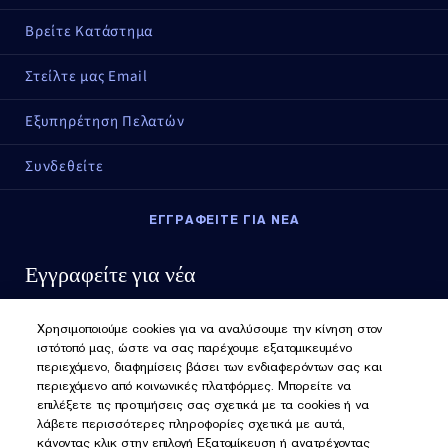
Βρείτε Κατάστημα
Στείλτε μας Email
Εξυπηρέτηση Πελατών
Συνδεθείτε
ΕΓΓΡΑΦΕΙΤΕ ΓΙΑ ΝΕΑ
Εγγραφείτε για νέα
Χρησιμοποιούμε cookies για να αναλύσουμε την κίνηση στον
ιστότοπό μας, ώστε να σας παρέχουμε εξατομικευμένο
περιεχόμενο, διαφημίσεις βάσει των ενδιαφερόντων σας και
περιεχόμενο από κοινωνικές πλατφόρμες. Μπορείτε να
επιλέξετε τις προτιμήσεις σας σχετικά με τα cookies ή να
λάβετε περισσότερες πληροφορίες σχετικά με αυτά,
κάνοντας κλικ στην επιλογή Εξατομίκευση ή ανατρέχοντας