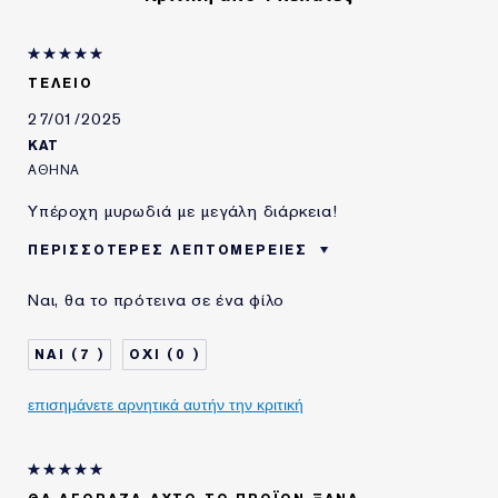
Σκούρα Τόνκα
Κασμιρένια Ξύλα
ΤΕΛΕΙΟ
Ambrox®
27/01/2025
KAT
ΑΘΉΝΑ
Υπέροχη μυρωδιά με μεγάλη διάρκεια!
ΠΕΡΙΣΣΌΤΕΡΕΣ ΛΕΠΤΟΜΈΡΕΙΕΣ
ΗΛΙΚΙΑ
25 - 34
Ναι, θα το πρότεινα σε ένα φίλο
ΤΥΠΟΣ ΔΕΡΜΑΤΟΣ
ΚΑΝΟΝΙΚΟ/ΜΕΙΚΤΟ
ΑΝΑΓΚΗ ΕΠΙΔΕΡΜΙΔΑΣ
ΠΡΟΛΗΨΗ
7
0
ΧΡΗΣΙΜΟΠΟΙΩ
5-10 ΧΡΟΝΙΑ
ΠΡΟΪΟΝΤΑ ESTÉE
επισημάνετε αρνητικά αυτήν την κριτική
LAUDER ΓΙΑ