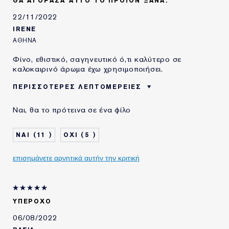
ΘΑ ΑΓΌΡΑΖΑ ΑΥΤΌ ΤΟ ΠΡΟΪΌΝ ΞΑΝΆ.
22/11/2022
IRENE
ΑΘΗΝΑ
Φίνο, εθιστικό, σαγηνευτικό ό,τι καλύτερο σε
καλοκαιρινό άρωμα έχω χρησιμοποιήσει.
ΠΕΡΙΣΣΌΤΕΡΕΣ ΛΕΠΤΟΜΈΡΕΙΕΣ
ΗΛΙΚΙΑ
35 - 44
Ναι, θα το πρότεινα σε ένα φίλο
ΤΥΠΟΣ ΔΕΡΜΑΤΟΣ
ΚΑΝΟΝΙΚΟ/ΜΕΙΚΤΟ
ΑΝΑΓΚΗ ΕΠΙΔΕΡΜΙΔΑΣ
ΣΥΣΦΙΞΗ / ΑΝΟΡΘΩΣΗ
11
5
ΧΡΗΣΙΜΟΠΟΙΩ
10-20 ΧΡΟΝΙΑ
ΠΡΟΪΟΝΤΑ ESTÉE
επισημάνετε αρνητικά αυτήν την κριτική
LAUDER ΓΙΑ
E-List Member
Είμαι μέλος του Estee Lauder
Privileges Club
ΥΠΕΡΟΧΟ
06/08/2022