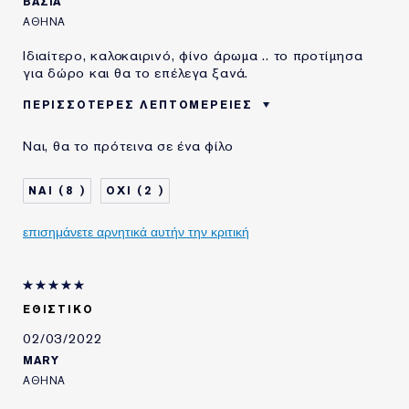
ΒΑΣΙΑ
ΑΘΗΝΑ
Ιδιαίτερο, καλοκαιρινό, φίνο άρωμα .. το προτίμησα
για δώρο και θα το επέλεγα ξανά.
ΠΕΡΙΣΣΌΤΕΡΕΣ ΛΕΠΤΟΜΈΡΕΙΕΣ
ΗΛΙΚΙΑ
25 - 34
Ναι, θα το πρότεινα σε ένα φίλο
ΤΥΠΟΣ ΔΕΡΜΑΤΟΣ
ΚΑΝΟΝΙΚΟ/ΜΕΙΚΤΟ
ΑΝΑΓΚΗ ΕΠΙΔΕΡΜΙΔΑΣ
ΟΜΟΙΟΜΟΡΦΟΣ ΧΡΩΜΑΤΙΚΟΣ
8
2
ΤΟΝΟΣ
ΧΡΗΣΙΜΟΠΟΙΩ
5-10 ΧΡΟΝΙΑ
ΠΡΟΪΟΝΤΑ ESTÉE
επισημάνετε αρνητικά αυτήν την κριτική
LAUDER ΓΙΑ
ΕΘΙΣΤΙΚΌ
02/03/2022
MARY
ΑΘΗΝΑ