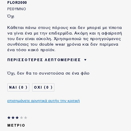
FLOR2000
ΡΈΘΥΜΝΟ
Όχι
Κάθεται πάνω στους πόρους και δεν μπορεί με τίποτα
να γίνει ένα με την επιδερμίδα. Ακόμη και η αφαίρεσή
του δεν είναι εύκολη. Χρησιμοποιώ τις προηγούμενες
συνθέσεις του double wear χρόνια και δεν περίμενα
ένα τόσο κακό προϊόν.
ΠΕΡΙΣΣΌΤΕΡΕΣ ΛΕΠΤΟΜΈΡΕΙΕΣ
Μειονεκτήματα
"Κάθεται" Πάνω Στους Πόρους
Όχι, δεν θα το συνιστούσα σε ένα φίλο
Του Δέρματος.
Δεν Δουλεύεται Εύκολα Ούτε Με
Πινέλο Ή Δάχτυλα.
0
0
Δεν Κάνει Blend Με Την
Επιδερμίδα.
ΗΛΙΚΙΑ
25 - 34
επισημάνετε αρνητικά αυτήν την κριτική
ΤΥΠΟΣ ΔΕΡΜΑΤΟΣ
ΚΑΝΟΝΙΚΟ/ΜΕΙΚΤΟ
ΧΡΗΣΙΜΟΠΟΙΩ
5-10 ΧΡΟΝΙΑ
ΠΡΟΪΟΝΤΑ ESTÉE
LAUDER ΓΙΑ
ΜΈΤΡΙΟ