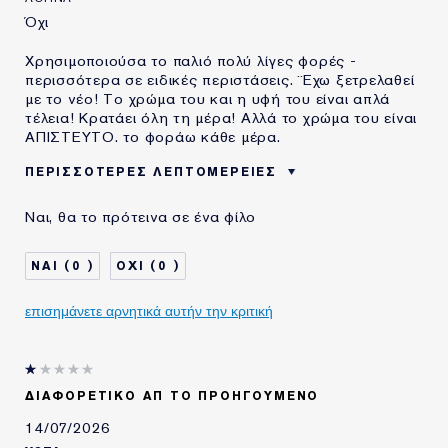
Όχι
Χρησιμοποιούσα το παλιό πολύ λίγες φορές -
περισσότερα σε ειδικές περιστάσεις. ¨Εχω ξετρελαθεί
με το νέο! Το χρώμα του και η υφή του είναι απλά
τέλεια! Κρατάει όλη τη μέρα! Αλλά το χρώμα του είναι
ΑΠΙΣΤΕΥΤΟ. το φοράω κάθε μέρα.
ΠΕΡΙΣΣΌΤΕΡΕΣ ΛΕΠΤΟΜΈΡΕΙΕΣ
ΗΛΙΚΙΑ
45 - 54
Ναι, θα το πρότεινα σε ένα φίλο
ΤΥΠΟΣ ΔΕΡΜΑΤΟΣ
ΚΑΝΟΝΙΚΟ/ΜΕΙΚΤΟ
ΑΝΑΓΚΗ ΕΠΙΔΕΡΜΙΔΑΣ
ΟΜΟΙΟΜΟΡΦΟΣ ΧΡΩΜΑΤΙΚΟΣ
0
0
ΤΟΝΟΣ
ΧΡΗΣΙΜΟΠΟΙΩ
1-2 ΧΡΟΝΙΑ
ΠΡΟΪΟΝΤΑ ESTÉE
επισημάνετε αρνητικά αυτήν την κριτική
LAUDER ΓΙΑ
ΔΙΑΦΟΡΕΤΙΚΌ ΑΠ ΤΟ ΠΡΟΗΓΟΎΜΕΝΟ
14/07/2026