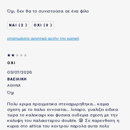
ΗΛΙΚΙΑ
45 - 54
Όχι, δεν θα το συνιστούσα σε ένα φίλο
ΤΥΠΟΣ ΔΕΡΜΑΤΟΣ
ΚΑΝΟΝΙΚΟ/ΜΕΙΚΤΟ
ΑΝΑΓΚΗ ΕΠΙΔΕΡΜΙΔΑΣ
ΟΜΟΙΟΜΟΡΦΟΣ ΧΡΩΜΑΤΙΚΟΣ
2
0
ΤΟΝΟΣ
ΧΡΗΣΙΜΟΠΟΙΩ
20+ ΧΡΟΝΙΑ
ΠΡΟΪΟΝΤΑ ESTÉE
επισημάνετε αρνητικά αυτήν την κριτική
LAUDER ΓΙΑ
ΟΧΙ
03/07/2026
ΒΑΣΙΛΙΚΗ
ΑΘΗΝΑ
Όχι
Πολυ κριμα πραγματικα στεναχωρηθηκα... καμια
σχεση με το παλιο εννοειται... λιπαρο, γυαλιζει ειδικα
τωρα το καλοκαιρι και φυσικα ουδεμια σχεση με την
καλυψη του παλαιοτερου double. 😪 Σε παρενθεση η
κυρια στο attica του κεντρου παρολα αυτα πολυ