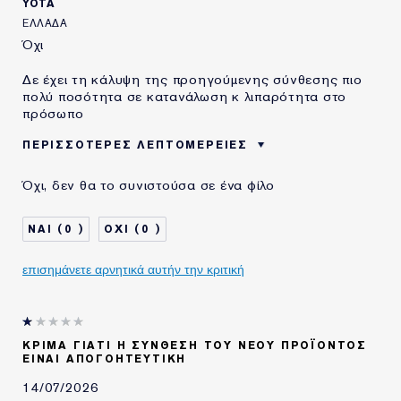
YOTA
ΕΛΛΆΔΑ
Όχι
Δε έχει τη κάλυψη της προηγούμενης σύνθεσης πιο
πολύ ποσότητα σε κατανάλωση κ λιπαρότητα στο
πρόσωπο
ΠΕΡΙΣΣΌΤΕΡΕΣ ΛΕΠΤΟΜΈΡΕΙΕΣ
ΗΛΙΚΙΑ
35 - 44
Όχι, δεν θα το συνιστούσα σε ένα φίλο
ΤΥΠΟΣ ΔΕΡΜΑΤΟΣ
ΚΑΝΟΝΙΚΟ/ΜΕΙΚΤΟ
ΑΝΑΓΚΗ ΕΠΙΔΕΡΜΙΔΑΣ
ΟΜΟΙΟΜΟΡΦΟΣ ΧΡΩΜΑΤΙΚΟΣ
0
0
ΤΟΝΟΣ
επισημάνετε αρνητικά αυτήν την κριτική
ΚΡΊΜΑ ΓΙΑΤΊ Η ΣΎΝΘΕΣΗ ΤΟΥ ΝΈΟΥ ΠΡΟΪΌΝΤΟΣ
ΕΊΝΑΙ ΑΠΟΓΟΗΤΕΥΤΙΚΉ
14/07/2026