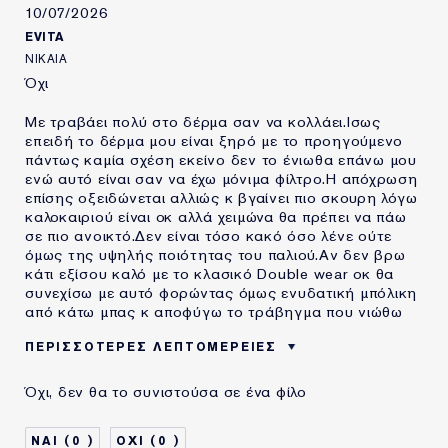
10/07/2026
EVITA
ΝΙΚΑΙΑ
Όχι
Με τραβάει πολύ στο δέρμα σαν να κολλάει.Ισως
επειδή το δέρμα μου είναι ξηρό με το προηγούμενο
πάντως καμία σχέση εκείνο δεν το ένιωθα επάνω μου
ενώ αυτό είναι σαν να έχω μόνιμα φίλτρο.Η απόχρωση
επίσης οξειδώνεται αλλιώς κ βγαίνει πιο σκουρη λόγω
καλοκαιριού είναι οκ αλλά χειμώνα θα πρέπει να πάω
σε πιο ανοικτό.Δεν είναι τόσο κακό όσο λένε ούτε
όμως της υψηλής ποιότητας του παλιού.Αν δεν βρω
κάτι εξίσου καλό με το κλασικό Double wear οκ θα
συνεχίσω με αυτό φορώντας όμως ενυδατική μπόλικη
από κάτω μπας κ αποφύγω το τράβηγμα που νιώθω
ΠΕΡΙΣΣΌΤΕΡΕΣ ΛΕΠΤΟΜΈΡΕΙΕΣ
Μειονεκτήματα
Τραβάει Πολύ Το Δέρμα
Όχι, δεν θα το συνιστούσα σε ένα φίλο
0
0