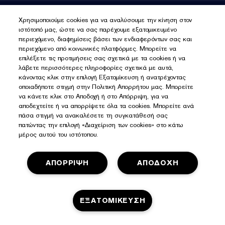
επιδερμίδας όπως το Σύμπλοκο Διπλής Εξισορρόπησης με
AlgaNiacin™, περιέχει Γλυκερίνη και Υαλουρονικό Οξύ,
ΕΓΓΡΑΦΕΙΤΕ ΓΙΑ ΝΕΑ
Χρησιμοποιούμε cookies για να αναλύσουμε την κίνηση στον
Νιασιναμίδη και Εκχύλισμα Καφέ Άλγης. Η σύνθεση βοηθά
ιστότοπό μας, ώστε να σας παρέχουμε εξατομικευμένο
άμεσα στην ενυδάτωση, εξισορροπεί την επιδερμίδα με 36
περιεχόμενο, διαφημίσεις βάσει των ενδιαφερόντων σας και
Εγγραφείτε για νέα
ώρες έλεγχο λιπαρότητας* και μειώνει την παραγωγή
περιεχόμενο από κοινωνικές πλατφόρμες. Μπορείτε να
λιπαρότητας της επιδερμίδας σε μόλις 4 εβδομάδες**.
επιλέξετε τις προτιμήσεις σας σχετικά με τα cookies ή να
λάβετε περισσότερες πληροφορίες σχετικά με αυτά,
κάνοντας κλικ στην επιλογή Εξατομίκευση ή ανατρέχοντας
οποιαδήποτε στιγμή στην Πολιτική Απορρήτου μας. Μπορείτε
να κάνετε κλικ στο Αποδοχή ή στο Απόρριψη, για να
αποδεχτείτε ή να απορρίψετε όλα τα cookies. Μπορείτε ανά
πάσα στιγμή να ανακαλέσετε τη συγκατάθεσή σας
πατώντας την επιλογή «Διαχείριση των cookies» στο κάτω
μέρος αυτού του ιστότοπου.
ΑΠΟΡΡΙΨΗ
ΑΠΟΔΟΧΗ
ΕΞΑΤΟΜΙΚΕΥΣΗ
Πολιτική Απορρήτου