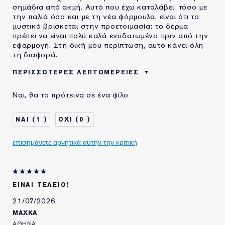
σημάδια από ακμή. Αυτό που έχω καταλάβει, τόσο με
την παλιά όσο και με τη νέα φόρμουλα, είναι ότι το
μυστικό βρίσκεται στην προετοιμασία: το δέρμα
πρέπει να είναι πολύ καλά ενυδατωμένο πριν από την
εφαρμογή. Στη δική μου περίπτωση, αυτό κάνει όλη
τη διαφορά.
ΠΕΡΙΣΣΌΤΕΡΕΣ ΛΕΠΤΟΜΈΡΕΙΕΣ
ΗΛΙΚΙΑ
35 - 44
Ναι, θα το πρότεινα σε ένα φίλο
ΤΥΠΟΣ ΔΕΡΜΑΤΟΣ
ΚΑΝΟΝΙΚΟ/ΜΕΙΚΤΟ
ΑΝΑΓΚΗ ΕΠΙΔΕΡΜΙΔΑΣ
ΟΜΟΙΟΜΟΡΦΟΣ ΧΡΩΜΑΤΙΚΟΣ
1
0
ΤΟΝΟΣ
ΧΡΗΣΙΜΟΠΟΙΩ
5-10 ΧΡΟΝΙΑ
ΠΡΟΪΟΝΤΑ ESTÉE
επισημάνετε αρνητικά αυτήν την κριτική
LAUDER ΓΙΑ
ΕΊΝΑΙ ΤΈΛΕΙΟ!
21/07/2026
MAXKA
ΑΘΗΝΑ