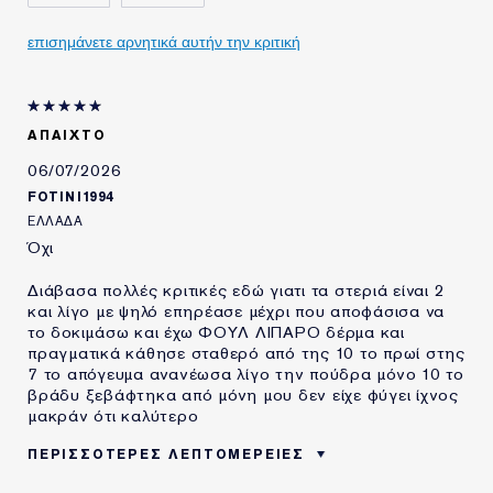
επισημάνετε αρνητικά αυτήν την κριτική
ΑΠΑΙΧΤΟ
06/07/2026
FOTINI1994
ΕΛΛΆΔΑ
Όχι
Διάβασα πολλές κριτικές εδώ γιατι τα στεριά είναι 2
και λίγο με ψηλό επηρέασε μέχρι που αποφάσισα να
το δοκιμάσω και έχω ΦΟΥΛ ΛΙΠΑΡΟ δέρμα και
πραγματικά κάθησε σταθερό από της 10 το πρωί στης
7 το απόγευμα ανανέωσα λίγο την πούδρα μόνο 10 το
βράδυ ξεβάφτηκα από μόνη μου δεν είχε φύγει ίχνος
μακράν ότι καλύτερο
ΠΕΡΙΣΣΌΤΕΡΕΣ ΛΕΠΤΟΜΈΡΕΙΕΣ
ΗΛΙΚΙΑ
25 - 34