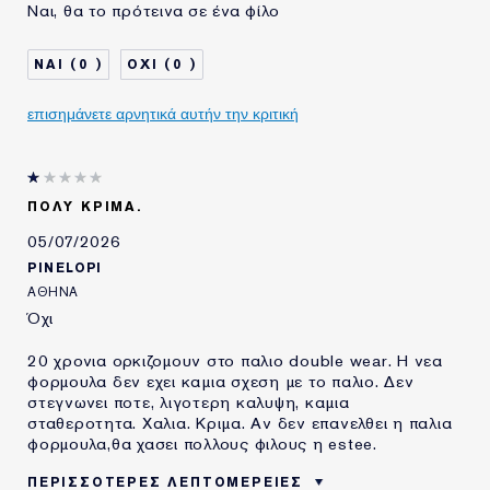
Ναι, θα το πρότεινα σε ένα φίλο
ΤΥΠΟΣ ΔΕΡΜΑΤΟΣ
ΛΙΠΑΡΟ
ΑΝΑΓΚΗ ΕΠΙΔΕΡΜΙΔΑΣ
ΟΜΟΙΟΜΟΡΦΟΣ ΧΡΩΜΑΤΙΚΟΣ
0
0
ΤΟΝΟΣ
ΧΡΗΣΙΜΟΠΟΙΩ
10-20 ΧΡΟΝΙΑ
ΠΡΟΪΟΝΤΑ ESTÉE
επισημάνετε αρνητικά αυτήν την κριτική
LAUDER ΓΙΑ
ΠΟΛΥ ΚΡΙΜΑ.
05/07/2026
PINELOPI
ΑΘΗΝΑ
Όχι
20 χρονια ορκιζομουν στο παλιο double wear. Η νεα
φορμουλα δεν εχει καμια σχεση με το παλιο. Δεν
στεγνωνει ποτε, λιγοτερη καλυψη, καμια
σταθεροτητα. Χαλια. Κριμα. Αν δεν επανελθει η παλια
φορμουλα,θα χασει πολλους φιλους η estee.
ΠΕΡΙΣΣΌΤΕΡΕΣ ΛΕΠΤΟΜΈΡΕΙΕΣ