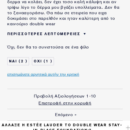
δερμα να κολάει, δεν έχει τοσο καλή κάλυψη και αν
τρίψω λίγο το δέρμα μου βγάζει υπολλείματα.. Δεν θα
το ξανααγοράσω. Θα πάω σε ετειρεία που ειχα
δοκιμάσει στο παρελθόν και ηταν καλύτερη από το
καινούριο double wear
ΠΕΡΙΣΣΌΤΕΡΕΣ ΛΕΠΤΟΜΈΡΕΙΕΣ
ΗΛΙΚΙΑ
45 - 54
Όχι, δεν θα το συνιστούσα σε ένα φίλο
ΤΥΠΟΣ ΔΕΡΜΑΤΟΣ
ΚΑΝΟΝΙΚΟ/ΜΕΙΚΤΟ
ΑΝΑΓΚΗ ΕΠΙΔΕΡΜΙΔΑΣ
ΑΝΤΙΓΗΡΑΝΣΗ
2
1
ΧΡΗΣΙΜΟΠΟΙΩ
20+ ΧΡΟΝΙΑ
ΠΡΟΪΟΝΤΑ ESTÉE
επισημάνετε αρνητικά αυτήν την κριτική
LAUDER ΓΙΑ
Προβολή Αξιολογήσεων
1-10
Επιστροφή στην κορυφή
Επόμενο
»
ΆΛΛΑΞΕ Η ESTÉE LAUDER ΤΟ DOUBLE WEAR STAY-