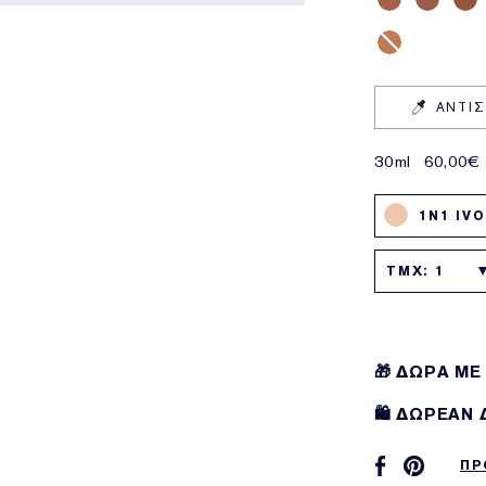
ΑΝΤΙ
30ml
60,00€
1N1 IV
TMX: 1
🎁 ΔΩΡΑ ΜΕ
🛍️ ΔΩΡΕΑΝ
ΠΡ