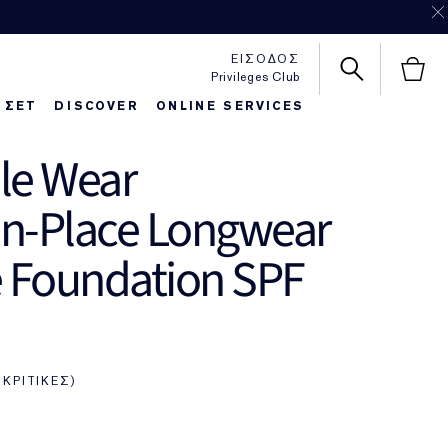
ΕΙΣΟΔΟΣ
Privileges Club
 ΣΕΤ
DISCOVER
ONLINE SERVICES
le Wear
httime Repair
autiful Belle
Foundaton Finder
Pure Color Love
in-Place Longwear
 Foundation SPF
 ΚΡΙΤΙΚΈΣ