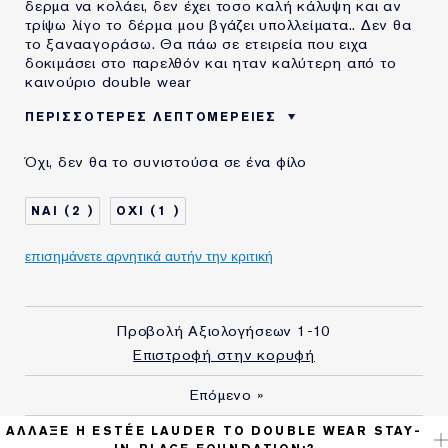
δερμα να κολάει, δεν έχει τοσο καλή κάλυψη και αν
τρίψω λίγο το δέρμα μου βγάζει υπολλείματα.. Δεν θα
το ξανααγοράσω. Θα πάω σε ετειρεία που ειχα
δοκιμάσει στο παρελθόν και ηταν καλύτερη από το
καινούριο double wear
ΠΕΡΙΣΣΌΤΕΡΕΣ ΛΕΠΤΟΜΈΡΕΙΕΣ
ΗΛΙΚΙΑ
45 - 54
Όχι, δεν θα το συνιστούσα σε ένα φίλο
ΤΥΠΟΣ ΔΕΡΜΑΤΟΣ
ΚΑΝΟΝΙΚΟ/ΜΕΙΚΤΟ
ΑΝΑΓΚΗ ΕΠΙΔΕΡΜΙΔΑΣ
ΑΝΤΙΓΗΡΑΝΣΗ
2
1
ΧΡΗΣΙΜΟΠΟΙΩ
20+ ΧΡΟΝΙΑ
ΠΡΟΪΟΝΤΑ ESTÉE
επισημάνετε αρνητικά αυτήν την κριτική
LAUDER ΓΙΑ
Προβολή Αξιολογήσεων
1-10
Επιστροφή στην κορυφή
Επόμενο
»
ΆΛΛΑΞΕ Η ESTÉE LAUDER ΤΟ DOUBLE WEAR STAY-