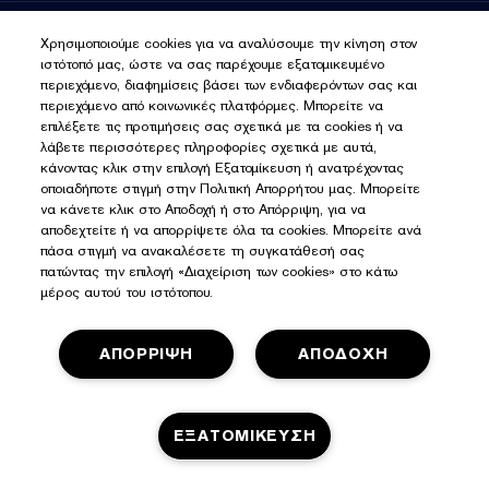
επιδερμίδας όπως το Σύμπλοκο Διπλής Εξισορρόπησης με
AlgaNiacin™, περιέχει Γλυκερίνη και Υαλουρονικό Οξύ,
ΕΓΓΡΑΦΕΙΤΕ ΓΙΑ ΝΕΑ
Χρησιμοποιούμε cookies για να αναλύσουμε την κίνηση στον
Νιασιναμίδη και Εκχύλισμα Καφέ Άλγης. Η σύνθεση βοηθά
ιστότοπό μας, ώστε να σας παρέχουμε εξατομικευμένο
άμεσα στην ενυδάτωση, εξισορροπεί την επιδερμίδα με 36
περιεχόμενο, διαφημίσεις βάσει των ενδιαφερόντων σας και
Εγγραφείτε για νέα
ώρες έλεγχο λιπαρότητας* και μειώνει την παραγωγή
περιεχόμενο από κοινωνικές πλατφόρμες. Μπορείτε να
λιπαρότητας της επιδερμίδας σε μόλις 4 εβδομάδες**.
επιλέξετε τις προτιμήσεις σας σχετικά με τα cookies ή να
λάβετε περισσότερες πληροφορίες σχετικά με αυτά,
κάνοντας κλικ στην επιλογή Εξατομίκευση ή ανατρέχοντας
οποιαδήποτε στιγμή στην Πολιτική Απορρήτου μας. Μπορείτε
να κάνετε κλικ στο Αποδοχή ή στο Απόρριψη, για να
αποδεχτείτε ή να απορρίψετε όλα τα cookies. Μπορείτε ανά
πάσα στιγμή να ανακαλέσετε τη συγκατάθεσή σας
πατώντας την επιλογή «Διαχείριση των cookies» στο κάτω
μέρος αυτού του ιστότοπου.
ΑΠΟΡΡΙΨΗ
ΑΠΟΔΟΧΗ
ΕΞΑΤΟΜΙΚΕΥΣΗ
Πολιτική Απορρήτου