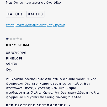
Ναι, θα το πρότεινα σε ένα φίλο
ΤΥΠΟΣ ΔΕΡΜΑΤΟΣ
ΛΙΠΑΡΟ
ΑΝΑΓΚΗ ΕΠΙΔΕΡΜΙΔΑΣ
ΟΜΟΙΟΜΟΡΦΟΣ ΧΡΩΜΑΤΙΚΟΣ
0
0
ΤΟΝΟΣ
ΧΡΗΣΙΜΟΠΟΙΩ
10-20 ΧΡΟΝΙΑ
ΠΡΟΪΟΝΤΑ ESTÉE
επισημάνετε αρνητικά αυτήν την κριτική
LAUDER ΓΙΑ
ΠΟΛΥ ΚΡΙΜΑ.
05/07/2026
PINELOPI
ΑΘΗΝΑ
Όχι
20 χρονια ορκιζομουν στο παλιο double wear. Η νεα
φορμουλα δεν εχει καμια σχεση με το παλιο. Δεν
στεγνωνει ποτε, λιγοτερη καλυψη, καμια
σταθεροτητα. Χαλια. Κριμα. Αν δεν επανελθει η παλια
φορμουλα,θα χασει πολλους φιλους η estee.
ΠΕΡΙΣΣΌΤΕΡΕΣ ΛΕΠΤΟΜΈΡΕΙΕΣ