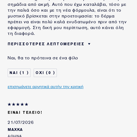
σημάδια από ακμή. Αυτό που έχω καταλάβει, τόσο με
την παλιά όσο και με τη νέα φόρμουλα, είναι ότι το
μυστικό βρίσκεται στην προετοιμασία: το δέρμα
πρέπει να είναι πολύ καλά ενυδατωμένο πριν από την
εφαρμογή. Στη δική μου περίπτωση, αυτό κάνει όλη
τη διαφορά.
ΠΕΡΙΣΣΌΤΕΡΕΣ ΛΕΠΤΟΜΈΡΕΙΕΣ
ΗΛΙΚΙΑ
35 - 44
Ναι, θα το πρότεινα σε ένα φίλο
ΤΥΠΟΣ ΔΕΡΜΑΤΟΣ
ΚΑΝΟΝΙΚΟ/ΜΕΙΚΤΟ
ΑΝΑΓΚΗ ΕΠΙΔΕΡΜΙΔΑΣ
ΟΜΟΙΟΜΟΡΦΟΣ ΧΡΩΜΑΤΙΚΟΣ
1
0
ΤΟΝΟΣ
ΧΡΗΣΙΜΟΠΟΙΩ
5-10 ΧΡΟΝΙΑ
ΠΡΟΪΟΝΤΑ ESTÉE
επισημάνετε αρνητικά αυτήν την κριτική
LAUDER ΓΙΑ
ΕΊΝΑΙ ΤΈΛΕΙΟ!
21/07/2026
MAXKA
ΑΘΗΝΑ