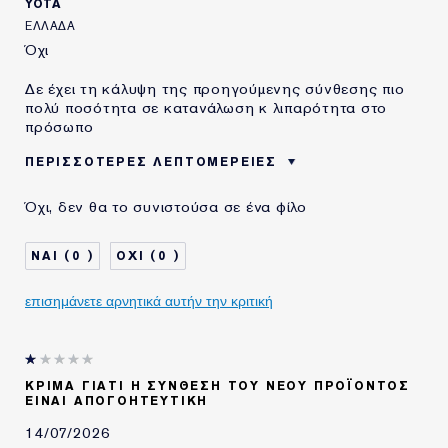
YOTA
ΕΛΛΆΔΑ
Όχι
Δε έχει τη κάλυψη της προηγούμενης σύνθεσης πιο
πολύ ποσότητα σε κατανάλωση κ λιπαρότητα στο
πρόσωπο
ΠΕΡΙΣΣΌΤΕΡΕΣ ΛΕΠΤΟΜΈΡΕΙΕΣ
ΗΛΙΚΙΑ
35 - 44
Όχι, δεν θα το συνιστούσα σε ένα φίλο
ΤΥΠΟΣ ΔΕΡΜΑΤΟΣ
ΚΑΝΟΝΙΚΟ/ΜΕΙΚΤΟ
ΑΝΑΓΚΗ ΕΠΙΔΕΡΜΙΔΑΣ
ΟΜΟΙΟΜΟΡΦΟΣ ΧΡΩΜΑΤΙΚΟΣ
0
0
ΤΟΝΟΣ
επισημάνετε αρνητικά αυτήν την κριτική
ΚΡΊΜΑ ΓΙΑΤΊ Η ΣΎΝΘΕΣΗ ΤΟΥ ΝΈΟΥ ΠΡΟΪΌΝΤΟΣ
ΕΊΝΑΙ ΑΠΟΓΟΗΤΕΥΤΙΚΉ
14/07/2026