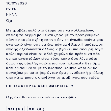
10/07/2026
EVITA
ΝΙΚΑΙΑ
Όχι
Με τραβάει πολύ στο δέρμα σαν να κολλάει.Ισως
επειδή το δέρμα μου είναι ξηρό με το προηγούμενο
πάντως καμία σχέση εκείνο δεν το ένιωθα επάνω μου
ενώ αυτό είναι σαν να έχω μόνιμα φίλτρο.Η απόχρωση
επίσης οξειδώνεται αλλιώς κ βγαίνει πιο σκουρη λόγω
καλοκαιριού είναι οκ αλλά χειμώνα θα πρέπει να πάω
σε πιο ανοικτό.Δεν είναι τόσο κακό όσο λένε ούτε
όμως της υψηλής ποιότητας του παλιού.Αν δεν βρω
κάτι εξίσου καλό με το κλασικό Double wear οκ θα
συνεχίσω με αυτό φορώντας όμως ενυδατική μπόλικη
από κάτω μπας κ αποφύγω το τράβηγμα που νιώθω
ΠΕΡΙΣΣΌΤΕΡΕΣ ΛΕΠΤΟΜΈΡΕΙΕΣ
Μειονεκτήματα
Τραβάει Πολύ Το Δέρμα
Όχι, δεν θα το συνιστούσα σε ένα φίλο
0
0