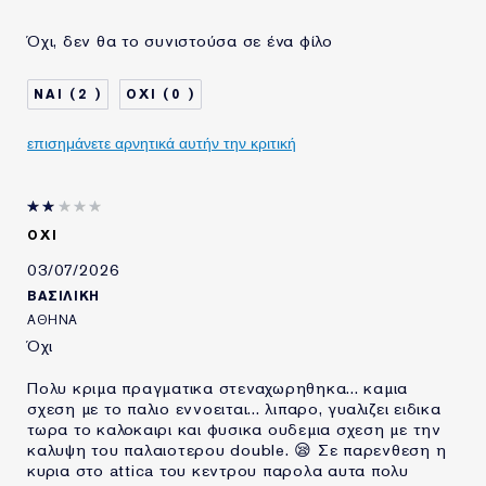
ΗΛΙΚΙΑ
45 - 54
Όχι, δεν θα το συνιστούσα σε ένα φίλο
ΤΥΠΟΣ ΔΕΡΜΑΤΟΣ
ΚΑΝΟΝΙΚΟ/ΜΕΙΚΤΟ
ΑΝΑΓΚΗ ΕΠΙΔΕΡΜΙΔΑΣ
ΟΜΟΙΟΜΟΡΦΟΣ ΧΡΩΜΑΤΙΚΟΣ
2
0
ΤΟΝΟΣ
ΧΡΗΣΙΜΟΠΟΙΩ
20+ ΧΡΟΝΙΑ
ΠΡΟΪΟΝΤΑ ESTÉE
επισημάνετε αρνητικά αυτήν την κριτική
LAUDER ΓΙΑ
ΟΧΙ
03/07/2026
ΒΑΣΙΛΙΚΗ
ΑΘΗΝΑ
Όχι
Πολυ κριμα πραγματικα στεναχωρηθηκα... καμια
σχεση με το παλιο εννοειται... λιπαρο, γυαλιζει ειδικα
τωρα το καλοκαιρι και φυσικα ουδεμια σχεση με την
καλυψη του παλαιοτερου double. 😪 Σε παρενθεση η
κυρια στο attica του κεντρου παρολα αυτα πολυ