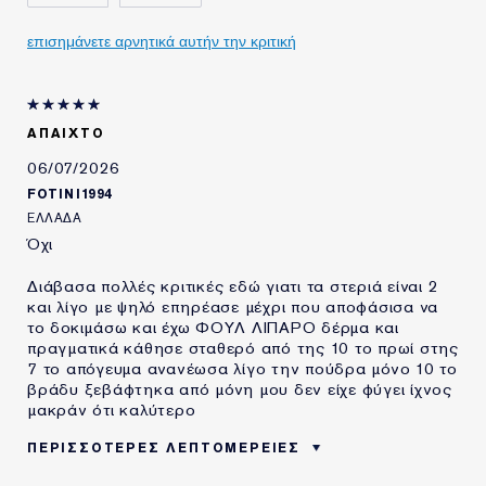
επισημάνετε αρνητικά αυτήν την κριτική
ΑΠΑΙΧΤΟ
06/07/2026
FOTINI1994
ΕΛΛΆΔΑ
Όχι
Διάβασα πολλές κριτικές εδώ γιατι τα στεριά είναι 2
και λίγο με ψηλό επηρέασε μέχρι που αποφάσισα να
το δοκιμάσω και έχω ΦΟΥΛ ΛΙΠΑΡΟ δέρμα και
πραγματικά κάθησε σταθερό από της 10 το πρωί στης
7 το απόγευμα ανανέωσα λίγο την πούδρα μόνο 10 το
βράδυ ξεβάφτηκα από μόνη μου δεν είχε φύγει ίχνος
μακράν ότι καλύτερο
ΠΕΡΙΣΣΌΤΕΡΕΣ ΛΕΠΤΟΜΈΡΕΙΕΣ
ΗΛΙΚΙΑ
25 - 34