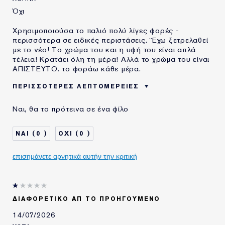
Όχι
Χρησιμοποιούσα το παλιό πολύ λίγες φορές -
περισσότερα σε ειδικές περιστάσεις. ¨Εχω ξετρελαθεί
με το νέο! Το χρώμα του και η υφή του είναι απλά
τέλεια! Κρατάει όλη τη μέρα! Αλλά το χρώμα του είναι
ΑΠΙΣΤΕΥΤΟ. το φοράω κάθε μέρα.
ΠΕΡΙΣΣΌΤΕΡΕΣ ΛΕΠΤΟΜΈΡΕΙΕΣ
ΗΛΙΚΙΑ
45 - 54
Ναι, θα το πρότεινα σε ένα φίλο
ΤΥΠΟΣ ΔΕΡΜΑΤΟΣ
ΚΑΝΟΝΙΚΟ/ΜΕΙΚΤΟ
ΑΝΑΓΚΗ ΕΠΙΔΕΡΜΙΔΑΣ
ΟΜΟΙΟΜΟΡΦΟΣ ΧΡΩΜΑΤΙΚΟΣ
0
0
ΤΟΝΟΣ
ΧΡΗΣΙΜΟΠΟΙΩ
1-2 ΧΡΟΝΙΑ
ΠΡΟΪΟΝΤΑ ESTÉE
επισημάνετε αρνητικά αυτήν την κριτική
LAUDER ΓΙΑ
ΔΙΑΦΟΡΕΤΙΚΌ ΑΠ ΤΟ ΠΡΟΗΓΟΎΜΕΝΟ
14/07/2026