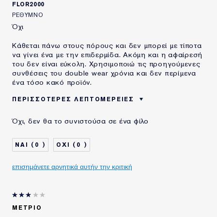
FLOR2000
ΡΈΘΥΜΝΟ
Όχι
Κάθεται πάνω στους πόρους και δεν μπορεί με τίποτα
να γίνει ένα με την επιδερμίδα. Ακόμη και η αφαίρεσή
του δεν είναι εύκολη. Χρησιμοποιώ τις προηγούμενες
συνθέσεις του double wear χρόνια και δεν περίμενα
ένα τόσο κακό προϊόν.
ΠΕΡΙΣΣΌΤΕΡΕΣ ΛΕΠΤΟΜΈΡΕΙΕΣ
Μειονεκτήματα
"Κάθεται" Πάνω Στους Πόρους
Όχι, δεν θα το συνιστούσα σε ένα φίλο
Του Δέρματος.
Δεν Δουλεύεται Εύκολα Ούτε Με
Πινέλο Ή Δάχτυλα.
0
0
Δεν Κάνει Blend Με Την
Επιδερμίδα.
ΗΛΙΚΙΑ
25 - 34
επισημάνετε αρνητικά αυτήν την κριτική
ΤΥΠΟΣ ΔΕΡΜΑΤΟΣ
ΚΑΝΟΝΙΚΟ/ΜΕΙΚΤΟ
ΧΡΗΣΙΜΟΠΟΙΩ
5-10 ΧΡΟΝΙΑ
ΠΡΟΪΟΝΤΑ ESTÉE
LAUDER ΓΙΑ
ΜΈΤΡΙΟ